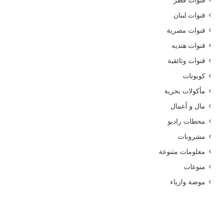
قنوات قطر
قنوات لبنان
قنوات مصرية
قنوات هنديه
قنوات وثائقية
كوبونات
مأكولات بحرية
مال و أعمال
محطات راديو
مشروبات
معلومات متنوعة
منوعات
موضة وازياء