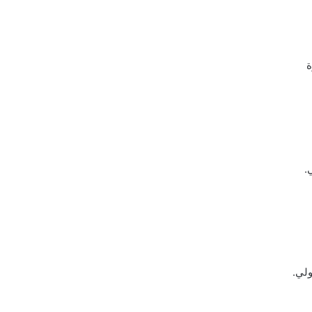
ة
.
ولي.