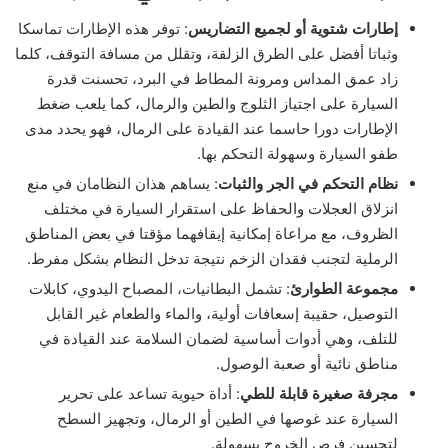
إطارات شتوية أو لجميع التضاريس
: توفر هذه الإطارات تماسكا
وثباتا أفضل على الطرق الزلقة، وتقلل من مسافة التوقف، كلما
زاد عمق المداس ومرونة المطاط في البرد، تحسنت قدرة
السيارة على اجتياز الثلوج والطين والرمال، كما يلعب ضغط
الإطارات دورا حاسما عند القيادة على الرمال، فهو يحدد مدى
طفو السيارة وسهولة التحكم بها.
نظام التحكم في الجر والثبات
: يساهم هذان النظامان في منع
انزلاق العجلات والحفاظ على استقرار السيارة في مختلف
الظروف، مع مراعاة إمكانية إيقافهما مؤقتا في بعض المناطق
الرملية لتجنب فقدان الزخم نتيجة تدخل النظام بشكل مفرط.
مجموعة الطوارئ
: تشمل البطانيات، المصباح اليدوي، كابلات
التوصيل، حقيبة إسعافات أولية، والماء والطعام غير القابل
للتلف، وهي أدوات أساسية لضمان السلامة عند القيادة في
مناطق نائية أو صعبة الوصول.
مجرفة صغيرة قابلة للطي
: أداة حيوية تساعد على تحرير
السيارة عند غوصها في الطين أو الرمال، وتجهيز السطح
لتحسين فرص الخروج بسهولة.