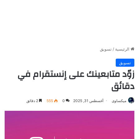
الرئيسية
/
تسويق
تسويق
زوّد متابعينك على إنستقرام في
دقائق
ميكساوى
أغسطس 31, 2025
0
555
2 دقائق