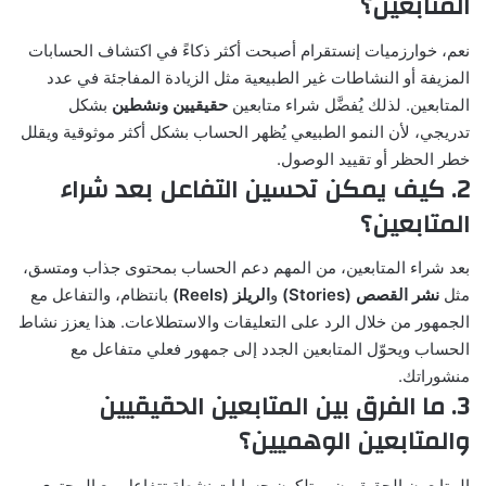
المتابعين؟
نعم، خوارزميات إنستقرام أصبحت أكثر ذكاءً في اكتشاف الحسابات
المزيفة أو النشاطات غير الطبيعية مثل الزيادة المفاجئة في عدد
المتابعين. لذلك يُفضَّل شراء متابعين
حقيقيين ونشطين
بشكل
تدريجي، لأن النمو الطبيعي يُظهر الحساب بشكل أكثر موثوقية ويقلل
خطر الحظر أو تقييد الوصول.
2. كيف يمكن تحسين التفاعل بعد شراء
المتابعين؟
بعد شراء المتابعين، من المهم دعم الحساب بمحتوى جذاب ومتسق،
مثل
نشر القصص (Stories)
و
الريلز (Reels)
بانتظام، والتفاعل مع
الجمهور من خلال الرد على التعليقات والاستطلاعات. هذا يعزز نشاط
الحساب ويحوّل المتابعين الجدد إلى جمهور فعلي متفاعل مع
منشوراتك.
3. ما الفرق بين المتابعين الحقيقيين
والمتابعين الوهميين؟
المتابعون الحقيقيون يمتلكون حسابات نشطة تتفاعل مع المحتوى