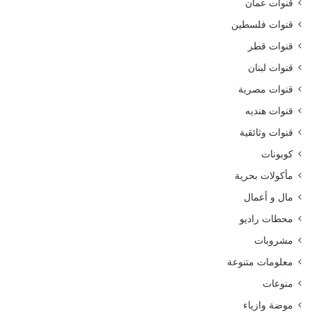
قنوات عمان
قنوات فلسطين
قنوات قطر
قنوات لبنان
قنوات مصرية
قنوات هنديه
قنوات وثائقية
كوبونات
مأكولات بحرية
مال و أعمال
محطات راديو
مشروبات
معلومات متنوعة
منوعات
موضة وازياء