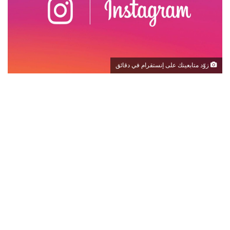
زوّد متابعينك على إنستقرام في دقائق