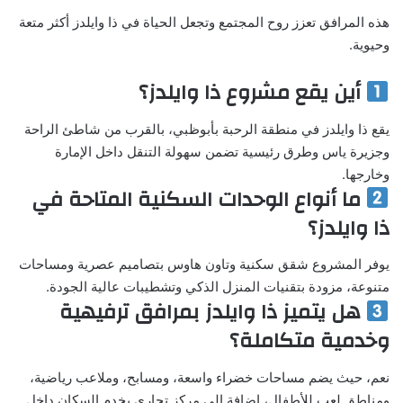
هذه المرافق تعزز روح المجتمع وتجعل الحياة في ذا وايلدز أكثر متعة
وحيوية.
أين يقع مشروع ذا وايلدز؟
يقع ذا وايلدز في منطقة الرحبة بأبوظبي، بالقرب من شاطئ الراحة
وجزيرة ياس وطرق رئيسية تضمن سهولة التنقل داخل الإمارة
وخارجها.
ما أنواع الوحدات السكنية المتاحة في
ذا وايلدز؟
يوفر المشروع شقق سكنية وتاون هاوس بتصاميم عصرية ومساحات
متنوعة، مزودة بتقنيات المنزل الذكي وتشطيبات عالية الجودة.
هل يتميز ذا وايلدز بمرافق ترفيهية
وخدمية متكاملة؟
نعم، حيث يضم مساحات خضراء واسعة، ومسابح، وملاعب رياضية،
ومناطق لعب للأطفال، إضافة إلى مركز تجاري يخدم السكان داخل