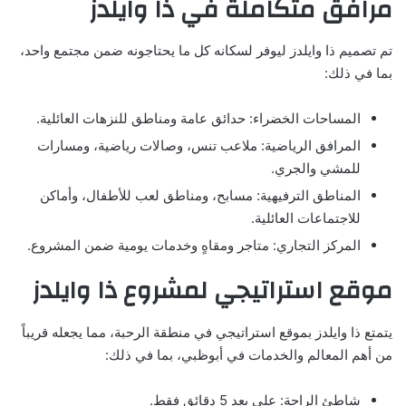
مرافق متكاملة في ذا وايلدز
تم تصميم ذا وايلدز ليوفر لسكانه كل ما يحتاجونه ضمن مجتمع واحد،
بما في ذلك:
المساحات الخضراء: حدائق عامة ومناطق للنزهات العائلية.
المرافق الرياضية: ملاعب تنس، وصالات رياضية، ومسارات
للمشي والجري.
المناطق الترفيهية: مسابح، ومناطق لعب للأطفال، وأماكن
للاجتماعات العائلية.
المركز التجاري: متاجر ومقاهٍ وخدمات يومية ضمن المشروع.
موقع استراتيجي لمشروع ذا وايلدز
يتمتع ذا وايلدز بموقع استراتيجي في منطقة الرحبة، مما يجعله قريباً
من أهم المعالم والخدمات في أبوظبي، بما في ذلك:
شاطئ الراحة: على بعد 5 دقائق فقط.