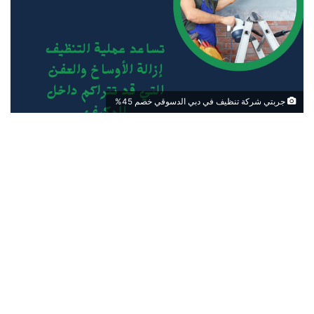
جربتي شركة تنظيف في دبي الدسوقي خصم 45%