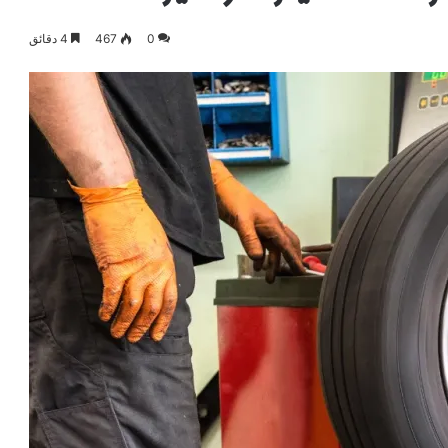
0
467
4 دقائق