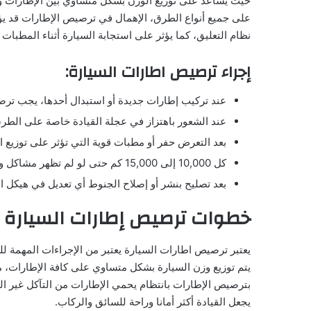
حيث يساعد على توزيع الوزن بشكل متساوي بين الإطارات وا
على جميع أنواع الطرق، الإهمال في ترصيص الإطارات قد يؤد
نظام التعليق، كما يؤثر على استجابة السيارة أثناء المطبات 
إجراء ترصيص اطارات السيارة:
عند تركيب إطارات جديدة أو استبدال أحدها، يجب ترص
عند الشعور باهتزاز في عجلة القيادة خاصة على الط
بعد التعرض حفر أو مطبات قوية التي تؤثر على توزيع الأ
كل 10,000 إلى 15,000 كم حتى لو لم تظهر مشاكل واضحة، ينصح بالترصيص الدوري كإجراء أمان.
بعد تصليح بنشر أو إصلاح الجنوط أي تعديل في هيكل ا
خطوات ترصيص إطارات السيارة
يعتبر ترصيص اطارات السيارة يعتبر من الإجراءات المهمة لل
يتم توزيع وزن السيارة بشكل متساوي على كافة الإطارات، مم
بترصيص الإطارات بانتظام يحمي الإطارات من التآكل غير الم
يجعل القيادة أكثر أمانا وراحة للسائق والركاب.