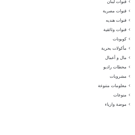
قنوات لبنان
قنوات مصرية
قنوات هنديه
قنوات وثائقية
كوبونات
مأكولات بحرية
مال و أعمال
محطات راديو
مشروبات
معلومات متنوعة
منوعات
موضة وازياء