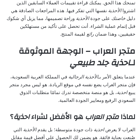
تمنحك هذا الحق. يمكنك قراءة تقييمات العملاء السابقين الذين
اشتروا
الأحذية
نفسها التي تفكر فيها. هذه المراجعات الصادقة هي
دليل
خاصتك
على جودة
الأحذية
وراحة تصميمها، مما يزيل أي شكوك
قبل إتمام عملية الشراء. أنت تحصل على تأكيد من مستهلكين
حقيقيين، وهذا ضمان
رائع
لقيمة المنتج.
متجر العراب – الوجهة الموثوقة
لـ
احذية جلد طبيعي
عندما يتعلق الأمر بـ
الأحذية الرجالية
في المملكة العربية السعودية،
فإن متجر العراب يضع نفسه في موقع الريادة. هو ليس مجرد متجر
يبيع
احذية
، بل هو منصة متخصصة تدرك تمامًا متطلبات الذوق
السعودي الرفيع ومعايير الجودة العالمية.
لماذا
متجر العراب
هو الأفضل لشراء
احذية
؟
العراب لا يعرض
احذية
ذات جودة متوسطة؛ بل يقدم
الأحذية
التي
صُنعت بعناية فائقة. هو يضمن لك الحصول على أفضل قيمة مقابل