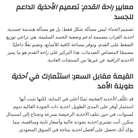
معايير
راحة القدم
: تصميم
الأحذية
الداعم
للجسد
تصميم
الحذاء
ليس مسألة شكل فقط؛ بل هو مسألة هندسة جسدية.
احذية
العراب مصممة لدعم وضعية الجسد السليمة. هي تراعي توزيع
الضغط على القدم، وتوفر مساحة كافية للأصابع، وتضم نعلًا داخليًا
مصممًا لامتصاص الصدمات. هذا التركيز على
راحة القدم
هو ما يميز
الاحذية
الراقية
عن غيرها من المنتجات العادية.
القيمة مقابل السعر: استثمارك في
أحذية
طويلة الأمد
قد تكلّف
الأحذية
الفخمة
ثمنًا أعلى في البداية، لكنها تثبت أنها
استثمار أوفر على المدى الطويل.
احذية
ذات الجودة العالية تدوم
لسنوات، في حين تتلف
الأحذية
الرخيصة بسرعة وتحتاج إلى استبدال
متكرر. أنت تشتري
احذية
بجودة عالية وأسعار ثابتة ومنافسة، مما
يؤكد أنك تحصل على
أفضل احذية
متاحة في السوق السعودي.