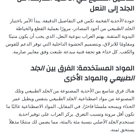
الجلد إلى النعل
جودة
الأحذية الفخمة
تكمن في التفاصيل الدقيقة. يبدأ الأمر باختيار
الجلد الطبيعي
من أجود المصادر، مرورًا بعملية القطع والخياطة
اليدوية المتقنة. يهتم العراب بنوعية النعل، الذي يجب أن يكون متينًا
ومقاومًا للانزلاق، وبتصميم الحشوة الداخلية التي توفر الدعم للقوس
والكعب. كل
حذاء
هو تحفة فنية
مبدعة
صُنعت وفق معايير صارمة.
المواد المستخدمة: الفرق بين
الجلد
الطبيعي
والمواد الأخرى
هناك فرق شاسع بين
الأحذية
المصنوعة من
الجلد الطبيعي
وتلك
المصنوعة من مواد اصطناعية.
الجلد الطبيعي
يتنفس ويطيل عمر
الحذاء
ويمنحه ملمسًا
فاخرًا
. في المقابل، المواد الاصطناعية غالبًا ما
تكون أقل مرونة وتسبب التعرق. يركز العراب على توفير
احذية
تستخدم
الجلد الأصلي
بنسبة مئة بالمئة، مما يضمن لك منتجًا
مذهلاً
يستحق ثمنه.