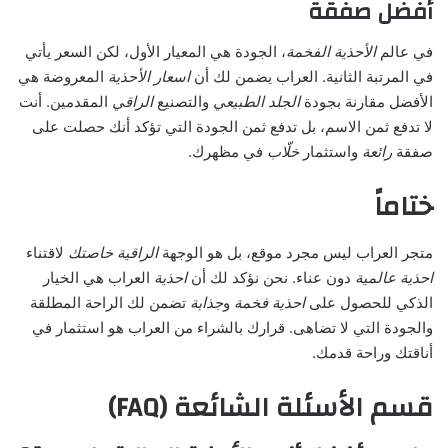
أفضل صفقة
في عالم
الأحذية الفخمة
، الجودة هي المعيار الأول، لكن السعر يأتي
في المرتبة الثانية. العراب يضمن لك أن
اسعار الأحذية
المعروضة هي
الأفضل مقارنة بجودة
الجلد الطبيعي
والتصنيع
الراقي
المقدمين. أنت
لا تدفع ثمن الاسم، بل تدفع ثمن الجودة التي تؤكد أنك حصلت على
صفقة
رائعة
واستثمار
خلّاب
في مظهرك.
ختاماً
متجر العراب ليس مجرد موقع، بل هو الوجهة
الراقية
خاصتك
لاقتناء
احذية
عالمية
دون عناء. نحن نؤكد لك أن
احذية
العراب هي الخيار
الذكي للحصول على
احذية
فخمة
و
جذابة
تضمن لك الراحة المطلقة
والجودة التي لا تضاهى. قرارك بالشراء من العراب هو استثمار في
أناقتك وراحة قدمك.
قسم الأسئلة الشائعة (FAQ)