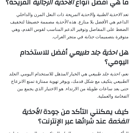
ما هي أفضل أنواع
الأحذية الرجالية
المريحة؟
تعد
الاحذية الطبية
و
الاحذية المريحة
ذات النعل المرن والداخلي
الداعم هي الأفضل بلا منازع. هذه
الأحذية
مصممة خصيصًا لتخفيف
الضغط على المفاصل وتوفير الدعم المناسب لقوس القدم، وهي
متوفرة بتصميمات
جذابة
في متجر العراب.
هل
احذية جلد طبيعي
أفضل للاستخدام
اليومي؟
نعم،
احذية جلد طبيعي
هي الخيار
المذهل
للاستخدام اليومي.
الجلد
الطبيعي
يتكيف مع شكل قدمك، ويوفر تهوية ممتازة تمنع الانزعاج
حتى بعد ساعات طويلة من الارتداء. هو الاختيار الذي يجمع بين
الفخامة
والعملية.
كيف يمكنني التأكد من جودة
الأحذية
الفخمة
عند شرائها عبر الإنترنت؟