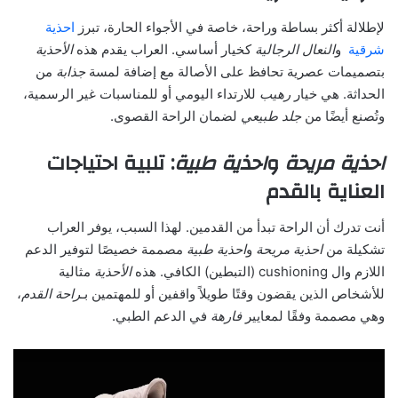
لإطلالة أكثر بساطة وراحة، خاصة في الأجواء الحارة، تبرز
احذية
شرقية
و
النعال الرجالية
كخيار أساسي. العراب يقدم هذه
الأحذية
بتصميمات عصرية تحافظ على الأصالة مع إضافة لمسة
جذابة
من
الحداثة. هي خيار
رهيب
للارتداء اليومي أو للمناسبات غير الرسمية،
وتُصنع أيضًا من
جلد طبيعي
لضمان الراحة القصوى.
احذية مريحة
و
احذية طبية
: تلبية احتياجات
العناية بالقدم
أنت تدرك أن الراحة تبدأ من القدمين. لهذا السبب، يوفر العراب
تشكيلة من
احذية مريحة
و
احذية طبية
مصممة خصيصًا لتوفير الدعم
اللازم وال cushioning (التبطين) الكافي. هذه
الأحذية
مثالية
للأشخاص الذين يقضون وقتًا طويلاً واقفين أو للمهتمين بـ
راحة القدم
،
وهي مصممة وفقًا لمعايير
فارهة
في الدعم الطبي.