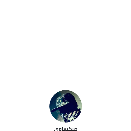
ميكساوى