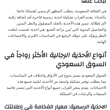
تبحث عنها
في الثقافة السعودية، يتطلب المظهر الرسمي اهتمامًا خاصًا
بـ
الحذاء
. يقدم العراب تشكيلة
احذية رسمية
فاخرة
تُعد إضافة
راقية
لأي إطلالة. تتميز هذه
الأحذية
بالجلد المصقول والنعل المتين
والتفاصيل اليدوية التي تُبرز براعة الصنع. هي
احذية
صُممت لتلفت
النظر وتؤكد على ذوقك الرفيع في المناسبات الكبرى والاجتماعات
الهامة.
أنواع
الأحذية الرجالية
الأكثر رواجاً في
السوق السعودي
السوق السعودي يتميز بتنوع في الأذواق واختلاف في المناسبات،
مما يتطلب توفير تشكيلة واسعة من
الأحذية
لتلبية جميع هذه
الاحتياجات. يقدم متجر العراب جميع أنواع
الأحذية
التي تتصدر قائمة
المبيعات والرغبات في المملكة.
الاحذية الرسمية
: معيار الفخامة في إطلالتك