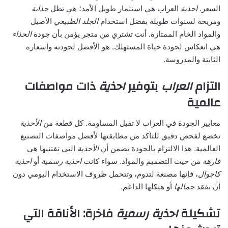
السعر.
احذية
العراب هي استثمار طويل الأمد؛ هي تظل
جذابة
ومريحة لسنوات طويلة بفضل استخدام
الجلد الطبيعي
الأصيل
والمواد الخام الممتازة. أنت تشتري من متجر يؤمن بأن جودة
الحذاء
هي انعكاس لجودة حياة المستهلك. هو الأفضل لجودته وأسعاره
الثابتة والمدروسة.
التزام
العراب
بتوفير
احذية
ذات مواصفات
عالمية
معايير الجودة في العراب لا تقبل المساومة. كل قطعة من
الأحذية
تخضع لفحص دقيق للتأكد من مطابقتها لأفضل مواصفات التصنيع
العالمية. هذا الالتزام بالجودة يضمن أن
الأحذية
التي تقتنيها هي
فارهة
من حيث التصميم والمواد. سواء كانت
احذية رسمية
أو
احذية
كاجوال
، فإنها مصنعة لتدوم، وتتحمل ظروف الاستخدام اليومي دون
أن تفقد
جمالها
أو هيكلها الداعم.
تشكيلة
احذية رسمية
فاخرة: الأناقة التي