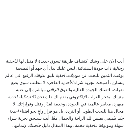
أنت الآن على وشك اكتشاف طريقة تسوق جديدة لا مثيل لها لـ
احذية
رجالية
ذات جودة استثنائية. ليس عليك بذل أي جهد أو التضحية
بوقتك الثمين للبحث عن
موديلات احذية
تليق بذوقك الرفيع. في عالم
يتسارع، أصبحت تجربة شراء
الأحذية
الفاخرة لا تتطلب سوى بضع
نقرات، لتصلك الجودة العالية والذوق
الراقي
مباشرة إلى عتبة
منزلك. متجر العراب الإلكتروني يقدم لك ذلك تحديدًا: تشكيلة
احذية
مبهرة، معايير عالمية في الجودة، وخدمة تُقدّر وقتك وقراراتك. لا
مجال هنا للبحث الطويل أو التردد، بل هو قرار واعٍ نحو اقتناء
احذية
جلد طبيعي
تضمن لك الراحة والجمال معًا. أنت تستحق تجربة شراء
سهلة وموثوقة لـ
احذية
فخمة
، وهذا المقال دليل
خاصتك
لإتمامها.