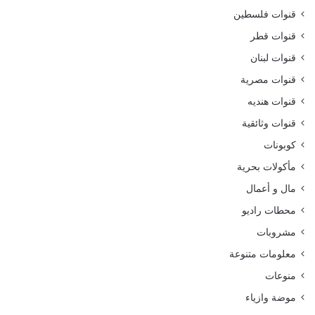
قنوات فلسطين
قنوات قطر
قنوات لبنان
قنوات مصرية
قنوات هنديه
قنوات وثائقية
كوبونات
مأكولات بحرية
مال و أعمال
محطات راديو
مشروبات
معلومات متنوعة
منوعات
موضة وازياء