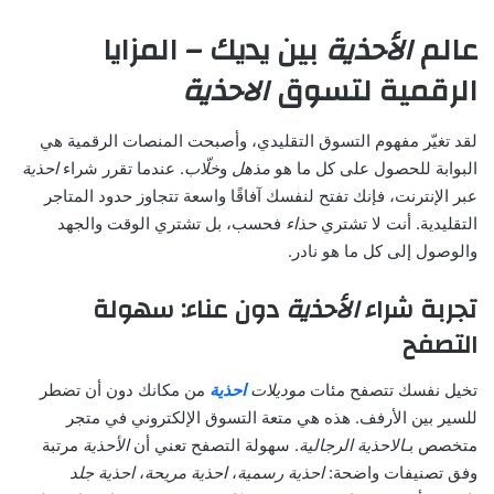
عالم
الأحذية
بين يديك – المزايا
الرقمية لتسوق
الاحذية
لقد تغيّر مفهوم التسوق التقليدي، وأصبحت المنصات الرقمية هي
البوابة للحصول على كل ما هو
مذهل
و
خلّاب
. عندما تقرر شراء
احذية
عبر الإنترنت، فإنك تفتح لنفسك آفاقًا واسعة تتجاوز حدود المتاجر
التقليدية. أنت لا تشتري
حذاء
فحسب، بل تشتري الوقت والجهد
والوصول إلى كل ما هو نادر.
تجربة شراء
الأحذية
دون عناء: سهولة
التصفح
تخيل نفسك تتصفح مئات
موديلات
احذية
من مكانك دون أن تضطر
للسير بين الأرفف. هذه هي متعة التسوق الإلكتروني في متجر
متخصص بـ
الاحذية الرجالية
. سهولة التصفح تعني أن
الأحذية
مرتبة
وفق تصنيفات واضحة:
احذية رسمية
،
احذية مريحة
،
احذية جلد