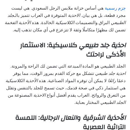
جزم رسمية
هي أساس خزانة ملابس الرجل السعودي. هي ليست
مجرد قطعة، بل هي بيان.
الاحذية
المتوفرة في العراب تتميز بالـ
جلد
الطبيعي
البراق والتصميمات
الكلاسيكية
الخالدة. هذه
الأحذية الفخمة
تضمن لك مظهرًا متكاملًا وثقة لا تتزعزع في أي مكان تذهب إليه.
احذية جلد طبيعي
كلاسيكية: الاستثمار
الأذكى لراحتك
الجلد الطبيعي هو المادة
المبدعة
التي تضمن لك الراحة والمرونة.
احذية جلد طبيعي
تتشكل مع حركة القدم بمرور الوقت، مما يوفر
دعمًا
رائعًا
لا يمكن أن توفره المواد الصناعية. هذه
الأحذية الكلاسيكية
هي استثمار ذكي في صحة قدمك، حيث تسمح للجلد بالتنفس وتقلل
من التعرق والروائح. العراب يقدم أفضل أنواع
الاحذية
المصنوعة من
الجلد الطبيعي
المختار بعناية.
الأحذية الشرقية
و
النعال الرجالية
: اللمسة
التراثية العصرية