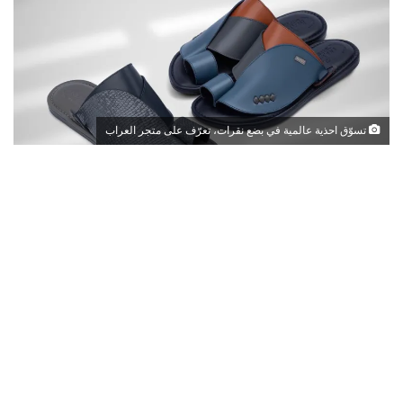
تسوّق احذية عالمية في بضع نقرات، تعرّف على متجر العراب