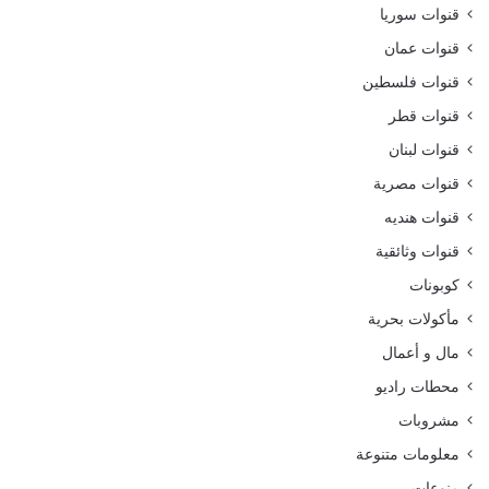
قنوات سوريا
قنوات عمان
قنوات فلسطين
قنوات قطر
قنوات لبنان
قنوات مصرية
قنوات هنديه
قنوات وثائقية
كوبونات
مأكولات بحرية
مال و أعمال
محطات راديو
مشروبات
معلومات متنوعة
منوعات