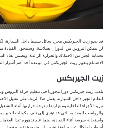
قد يبدو زيت الجيربكس مجرد سائل بسيط داخل السيارة، لكنه
لن تتمكن التروس من الدوران بسلاسة، وستتحول القيادة من ت
بحماية الجير من الاحتكاك والحرارة الزائدة، ويضمن بقاء ا
الاهتمام بتغيير زيت الجيربكس في موعده أحد أهم أسرار ال
زيت الجيربكس
يلعب زيت جيربكس دورا محوريا في تنظيم حركة التروس وتس
لنظام الجير داخل السيارة، يعمل هذا الزيت على تقليل الاح
تبريد الأجزاء الداخلية ومنع ارتفاع درجة حرارتها أثناء الت
والرواسب المعدنية التي قد تؤدي إلى تلف مكونات الجير بمر
واستجابة سريعة أثناء القيادة، بينما عند تدهوره تبدأ العلام
أصوات احتكاك غير مألوفة تشير إلى ضرورة تغييره فورا.