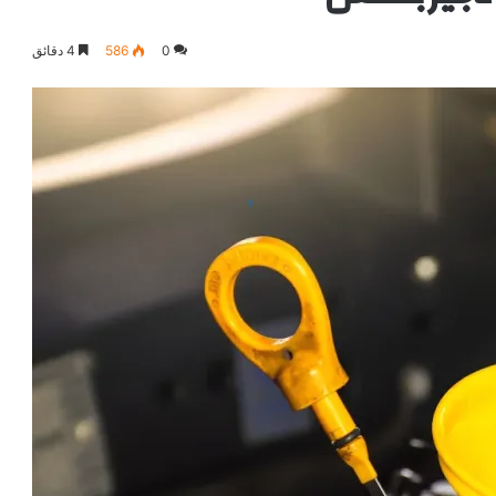
0
586
4 دقائق