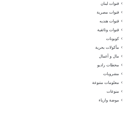
قنوات لبنان
قنوات مصرية
قنوات هنديه
قنوات وثائقية
كوبونات
مأكولات بحرية
مال و أعمال
محطات راديو
مشروبات
معلومات متنوعة
منوعات
موضة وازياء