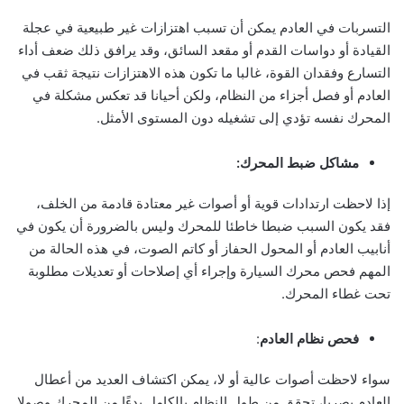
التسربات في العادم يمكن أن تسبب اهتزازات غير طبيعية في عجلة
القيادة أو دواسات القدم أو مقعد السائق، وقد يرافق ذلك ضعف أداء
التسارع وفقدان القوة، غالبا ما تكون هذه الاهتزازات نتيجة ثقب في
العادم أو فصل أجزاء من النظام، ولكن أحيانا قد تعكس مشكلة في
المحرك نفسه تؤدي إلى تشغيله دون المستوى الأمثل.
مشاكل ضبط المحرك:
إذا لاحظت ارتدادات قوية أو أصوات غير معتادة قادمة من الخلف،
فقد يكون السبب ضبطا خاطئا للمحرك وليس بالضرورة أن يكون في
أنابيب العادم أو المحول الحفاز أو كاتم الصوت، في هذه الحالة من
المهم فحص محرك السيارة وإجراء أي إصلاحات أو تعديلات مطلوبة
تحت غطاء المحرك.
فحص نظام العادم
:
سواء لاحظت أصوات عالية أو لا، يمكن اكتشاف العديد من أعطال
العادم بصريا، تحقق من طول النظام بالكامل بدءًا من المحرك وصولا