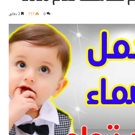
0
717
2 دقائق