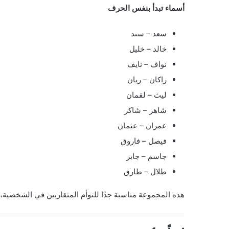
أسماء تبدأ بنفس الحرف
سعد – سند
خالد – خليل
نواف – نايف
راكان – ريان
ليث – لقمان
شاهر – شاكر
عمران – عثمان
فيصل – فاروق
جاسم – جابر
طلال – طارق
هذه المجموعة مناسبة جدًا للتوأم المتقاربين في الشخصية، 