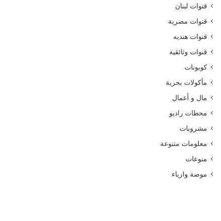
قنوات لبنان
قنوات مصرية
قنوات هنديه
قنوات وثائقية
كوبونات
مأكولات بحرية
مال و أعمال
محطات راديو
مشروبات
معلومات متنوعة
منوعات
موضة وازياء