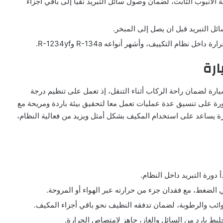
الأنبوب الثابت، لضمان وصول سائل التبريد نقيا إلى باقي أجزاء
 التبريد قبل ان يصل إلى المبخر.
ل نظام التكييف، وأشهر أنواعه R-134a وR-1234yf.
ارة
ارة لضمان راحة الركاب أثناء التنقل، إذ تعمل على تنظيم درجة
رة على تنسيق عدة عمليات تعمل معا لتحقيق بيئة باردة ومريحة مع
ة يساعد على استخدام المكيف بشكل أمثل ويزيد من فعالية النظام،
 دورة التبريد داخل النظام.
الضغط، مع فقدان جزء من حرارته عبر الهواء أو المروحة.
شوائب والرطوبة، لضمان تدفقه النظيف نحو باقي أجزاء المكيف.
ليط بارد من السائل والغاز، جاهز لامتصاص الحرارة.