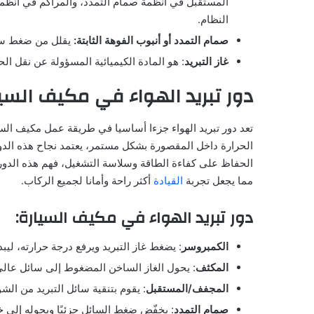
المستقبل في أنظمة صمام التمدد، والمراكم في أنظمة 
النظام.
صمام التمدد أو أنبوب الفوهة الثابتة:
يقلل من ضغط سائل
غاز التبريد
: هو المادة الكيميائية المسؤولة عن نقل الحرارة داخ
دور تبريد الهواء في مكيف السي
تعد دور تبريد الهواء جزءا أساسيا في طريقة عمل مكيف السي
الحرارة داخل المقصورة بشكل مستمر، يعتمد نجاح هذه الدو
الحفاظ على كفاءة الطاقة وسلاسة التشغيل، فهم هذه الدور
مما يجعل تجربة
القيادة
أكثر راحة وأمانا لجميع الركاب.
دور تبريد الهواء في مكيف السيارة:
الكمبروسر
: يضغط غاز التبريد ويرفع درجة حرارته، ليبدأ
المكثف
: يحول الغاز الساخن المضغوط إلى سائل عالي 
المجفف/المستقبل
: يقوم بتنقية سائل التبريد من ال
صمام التمدد
: يخفّض ضغط السائل جزئيًا ويحوله إلى خ