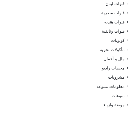
قنوات لبنان
قنوات مصرية
قنوات هنديه
قنوات وثائقية
كوبونات
مأكولات بحرية
مال و أعمال
محطات راديو
مشروبات
معلومات متنوعة
منوعات
موضة وازياء