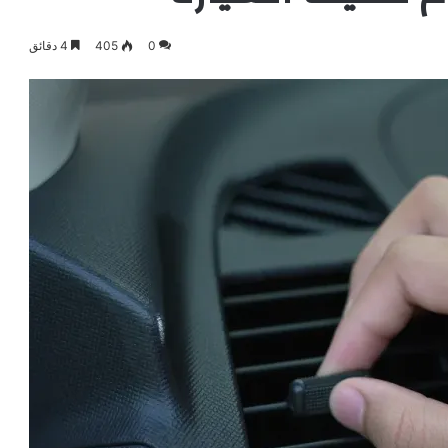
0
405
4 دقائق