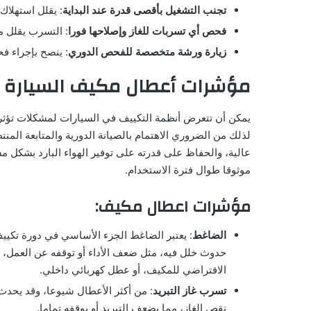
تجنب التشغيل بأقصى قدرة عند البداية
: يقلل استهلاك
فحص أي تسربات للغاز وإصلاحها فورا
: التسرب يقلل م
زيارة ورشة متخصصة للفحص الدوري
: ينصح بإجراء 
مؤشرات أعطال مكيف السيارة
يمكن أن تتعرض أنظمة التكييف في السيارات لمشكلات تؤثر على
لذلك من الضروري الاهتمام بالصيانة الدورية والمتابعة ال
عالية، والحفاظ على قدرته على توفير الهواء البارد بشكل م
موثوقا طوال فترة الاستخدام.
مؤشرات اعطال مكيف:
الضاغط
: يعتبر الضاغط الجزء الأساسي في دورة تكييف
حدوث خلل فيه، مثل ضعف الأداء أو توقفه عن العمل، يقل
الافتراضي للمكيف، أو عطل كهربائي داخلي.
تسرب غاز التبريد
: من أكثر الأعطال شيوعا، وقد يحدث
نقص الغاز، مما يضعف التبريد أو يوقفه تماما.