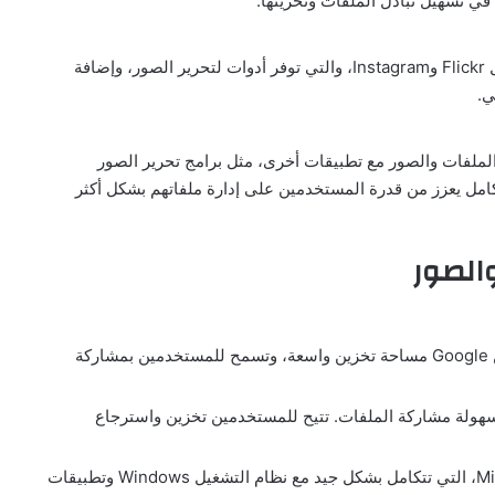
ظهرت منصات متخصصة في مشاركة الصور، مثل Flickr وInstagram، والتي توفر أدوات لتحرير الصور، وإضافة
ي.
ملفات والصور مع تطبيقات أخرى، مثل برامج تحرير الصور
كامل يعزز من قدرة المستخدمين على إدارة ملفاتهم بشكل أكثر
الصور
: توفر خدمة التخزين السحابية من Google مساحة تخزين واسعة، وتسمح للمستخدمين بمشاركة
سهولة مشاركة الملفات. تتيح للمستخدمين تخزين واسترجاع
: خدمة التخزين السحابية من Microsoft، التي تتكامل بشكل جيد مع نظام التشغيل Windows وتطبيقات