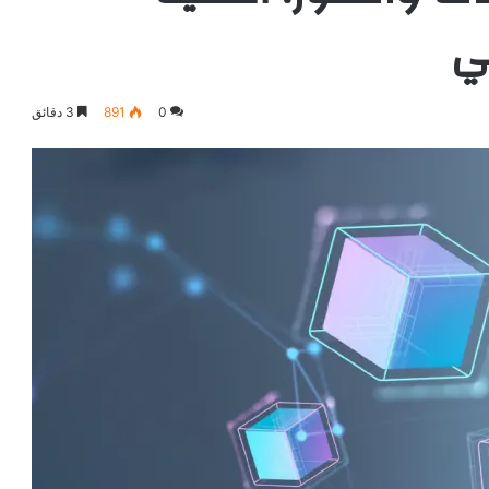
ي
0
891
3 دقائق