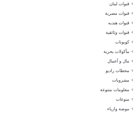
قنوات لبنان
قنوات مصرية
قنوات هنديه
قنوات وثائقية
كوبونات
مأكولات بحرية
مال و أعمال
محطات راديو
مشروبات
معلومات متنوعة
منوعات
موضة وازياء