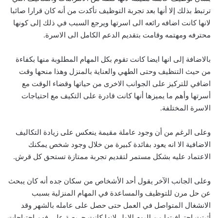
ترتبط بذلك إلا أنها بعد تجربة التوظيف تأكدت من أنه كان قرارا صائبا
لانها كانت اضافه رائعه الى اسرتها ويرجع السبب في ذلك إلى كونها
محترفه ومهتمه وقامت بتقديم الدعم الكامل الى الاسرة.
بالاضافة إلى انها ايضا كانت تقوم بكل المهام المطلوبة منها بكفاءة
من حيث التنظيف وحتى الطهي والعناية بالمنزل وهذا منحها وقت
اضافي للتركيز على الجوانب الاخرى من حياتها وقضاء الوقت مع
أسرتها وأهم ما يميزها أنها كانت قادرة على التكيف مع احتياجات
الاسرة المختلفة.
وعلى الرغم من أن وجود عاملة مقيمة ينعكس على زيادة التكاليف
الاضافية الا انه يعود بفائدة كبيرة من خلال وجود شخص يمكنك
الاعتماد عليه بشكل مستمر لتقديم تجربة ممتازة تستحق كل قرش.
وعلى الجانب الآخر يقول أحد الأشخاص من سكان جده أنه كان يبحث
عن حل مرن للتوظيف والمساعدة في المهام المنزلية بسبب
الانشغال المتواصل في العمل حتى حصل على عامله بالشهر وقد
أثبتت احترافيتها من اليوم الاول لانها كانت حريصة على فهم احتياجات