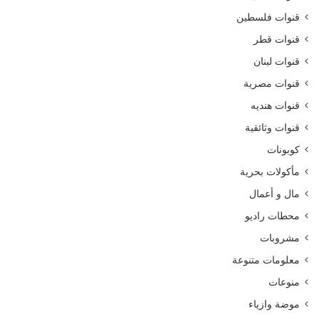
قنوات فلسطين
قنوات قطر
قنوات لبنان
قنوات مصرية
قنوات هنديه
قنوات وثائقية
كوبونات
مأكولات بحرية
مال و أعمال
محطات راديو
مشروبات
معلومات متنوعة
منوعات
موضة وازياء