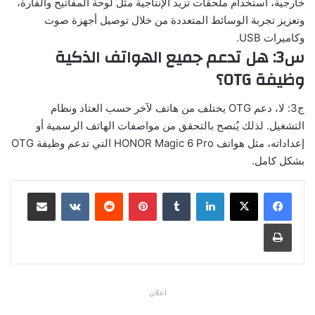
خارجية، استخدام ملحقات تزيد الإنتاجية مثل لوحة المفاتيح والفأرة،
وتعزيز تجربة الوسائط المتعددة من خلال توصيل أجهزة صوت
وكاميرات USB.
س3: هل تدعم جميع الهواتف الذكية
وظيفة OTG؟
ج3: لا، دعم OTG يختلف من هاتف لآخر حسب العتاد ونظام
التشغيل. لذلك يُنصح بالتحقق من مواصفات الهاتف الرسمية أو
إعداداته، مثل هواتف HONOR Magic 6 Pro التي تدعم وظيفة OTG
بشكل كامل.
لينكدإن
بينتيريست
مشاركة عبر البريد
طباعة
اعلان