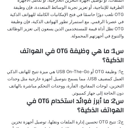
الملفات، أو توصيل أجهزة التخزين الخارجية، أو تكامل الأجهزة
الطرفية للإنتاجية، أو تعزيز تجربة الوسائط المتعددة، فإن وظيفة
OTG تلعب دورًا حاسمًا في فتح الإمكانيات الكاملة للهواتف الذكية
في عصرنا الرقمي. مع استمرار تطور الهواتف الذكية، فإن وظيفة
OTG تظل أداة قيمة للمستخدمين الذين يسعون إلى تعزيز الوظائف
والتنوع في أجهزتهم المحمولة.
س1: ما هي وظيفة OTG في الهواتف
الذكية؟
ج1: وظيفة OTG أو USB On-The-Go هي ميزة تتيح للهاتف الذكي
العمل كمضيف USB، مما يسمح بتوصيل أجهزة خارجية مثل وحدات
التخزين، لوحات المفاتيح، الفأرة، ووحدات التحكم مباشرة بالهاتف
دون الحاجة إلى جهاز كمبيوتر.
س2: ما أبرز فوائد استخدام OTG في
الهواتف الذكية؟
ج2: تتيح OTG تحسين إدارة الملفات ونقلها، توصيل أجهزة تخزين