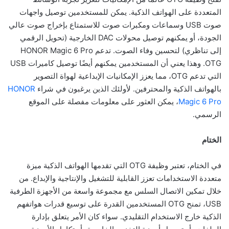
المتعددة على الهواتف الذكية. يمكن للمستخدمين توصيل واجهات
صوت USB وسماعات ومكبرات صوت للاستمتاع بإخراج صوت عالي
الجودة، أو يمكنهم توصيل محولات DAC الخارجية (تحويل الرقمي
إلى تناظري) لتحسين وفاء الصوت. تدعم HONOR Magic 6 Pro
OTG. وهذا يعني أن المستخدمين يمكنهم أيضًا توصيل كاميرات USB
التي تدعم OTG، مما يعزز الإمكانيات الإبداعية لهواة التصوير
بالهواتف الذكية والمحترفين. لأولئك الذين يرغبون في شراء
HONOR
Magic 6 Pro
، يمكن العثور على معلومات مفصلة على الموقع
الرسمي.
الختام
في الختام، تعتبر وظيفة OTG التي تقدمها الهواتف الذكية ميزة
متعددة الاستخدامات تعزز القابلية للتشغيل والإنتاجية والإبداع. من
خلال تمكين الاتصال السلس مع مجموعة واسعة من الأجهزة الطرفية
USB، تمنح OTG المستخدمين القدرة على توسيع قدرات هواتفهم
الذكية خارج الاستخدام التقليدي. سواء كان الأمر يتعلق بإدارة