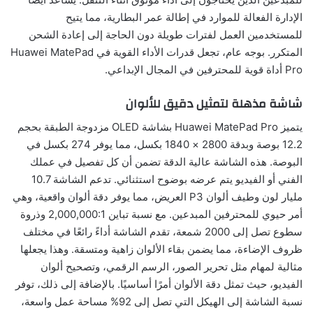
الإدارة الفعالة للموارد في إطالة عمر البطارية، مما يتيح
للمستخدمين العمل لفترات طويلة دون الحاجة إلى إعادة الشحن
المتكرر. بوجه عام، تجعل قدرات الأداء القوية في Huawei MatePad
Pro أداة قوية للمحترفين في المجال الإبداعي.
شاشة مذهلة لتمثيل دقيق للألوان
يتميز Huawei MatePad Pro بشاشة OLED مزدوجة الطبقة بحجم
12.2 بوصة وبدقة 2800 × 1840 بكسل، مما يوفر 274 بكسل في
البوصة. هذه الشاشة عالية الدقة تضمن أن كل تفصيل في عملك
الفني أو الفيديو يتم عرضه بوضوح استثنائي. تدعم الشاشة 10.7
مليار لون وطيف ألوان P3 العريض، مما يوفر دقة ألوان واقعية، وهي
أمر حيوي للمحترفين المبدعين. مع نسبة تباين 2,000,000:1 وذروة
سطوع تصل إلى 2000 شمعة، تقدم الشاشة أداءً رائعًا في مختلف
ظروف الإضاءة، مما يضمن بقاء الألوان زاهية ومتسقة. وهذا يجعلها
مثالية لمهام مثل تحرير الصور، الرسم الرقمي، وتصحيح ألوان
الفيديو، حيث تمثل دقة الألوان أمرًا أساسيًا. بالإضافة إلى ذلك، توفر
نسبة الشاشة إلى الهيكل التي تصل إلى 92% مساحة عمل واسعة،