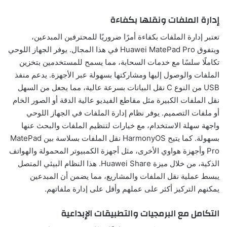
إدارة الملفات ونقلها بكفاءة
تعتبر إدارة الملفات بكفاءة أمرًا ضروريًا للمحترفين المبدعين،
ويتفوق Huawei MatePad Pro في هذا المجال. يوفر الجهاز اللوحي
تكاملًا سلسًا مع خدمات السحابة، مما يسمح للمستخدمين بتخزين
الملفات والوصول إليها ومشاركتها بسهولة عبر الأجهزة. يدعم منفذ
USB من النوع C نقل البيانات بسرعة عالية، مما يجعل من السهل
نقل الملفات الكبيرة مثل مقاطع الفيديو عالية الدقة أو الصور الخام
أو ملفات التصميم. يوفر نظام إدارة الملفات في الجهاز اللوحي
واجهة سهلة الاستخدام، مع خيارات لتنظيم الملفات والبحث عنها
بسهولة. كما يتيح HarmonyOS نقل الملفات بسلاسة بين MatePad
Pro وأجهزة هواوي الأخرى، مثل أجهزة الكمبيوتر المحمولة والهواتف
الذكية، من خلال ميزة Huawei Share. هذا النظام البيئي المتصل
يبسط عملية نقل الملفات والمشاريع، مما يضمن أن المبدعين
يمكنهم التركيز أكثر على عملهم وأقل على إدارة ملفاتهم.
التكامل مع البرمجيات والتطبيقات الإبداعية