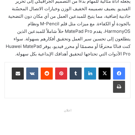
يجعله أداة مثالية للمهام بدءًا من التصميم الجرافيكي إلى تحرير
الفيديو. يضيف تصميمه الخفيف الوزن وخيارات الاتصال المحسّنة
جاذبية إضافية، مما يتيح للمبدعين العمل من أي مكان دون التضحية
بالجودة أو الكفاءة. مع ميزات مثل قلم M-Pencil ونظام
HarmonyOS، يقدم MatePad Pro حلاً شاملاً للمبدعين الذين
يتطلعون إلى تحسين سير العمل وتحقيق أفكارهم بسهولة. سواء
كنت فنانًا محترفًا أو مصممًا أو محرر فيديو، يوفر Huawei MatePad
Pro الأدوات التي تحتاجها لتحقيق أهدافك الإبداعية بكل سهولة.
لينكدإن
بينتيريست
مشاركة عبر البريد
طباعة
اعلان