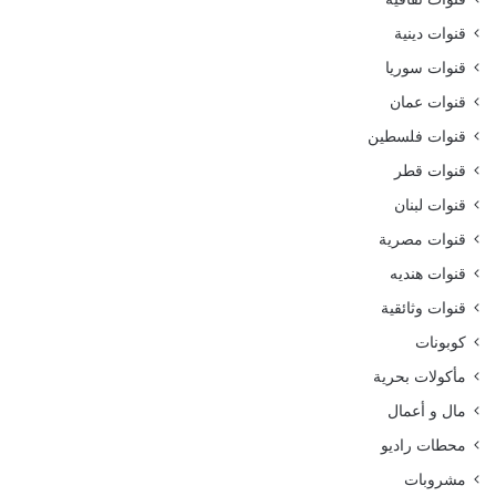
قنوات دينية
قنوات سوريا
قنوات عمان
قنوات فلسطين
قنوات قطر
قنوات لبنان
قنوات مصرية
قنوات هنديه
قنوات وثائقية
كوبونات
مأكولات بحرية
مال و أعمال
محطات راديو
مشروبات