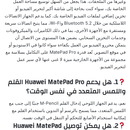
وغيرها من الملحقات. هذا يجعل من السهل توسيع مساحة العمل
الخاصة بك، سواء كنت بحاجة إلى شاشة أكبر لتحرير الفيديو أو
تخزين إضافي لملفات الفيديو الخاصة بك. كما يدعم الجهاز الاتصالات
اللاسلكية من خلال Bluetooth 5.2 وWi-Fi، مما يتيح اتصالات سريعة
ومستقرة مع الأجهزة الأخرى، بما في ذلك الكاميرات والميكروفونات
وخدمات التخزين السحابي. يضمن هذا المستوى من الاتصال أن
يتمكن محررو الفيديو من العمل بكفاءة سواء كانوا في الاستوديو أو
في موقع التصوير. تُعد قدرة MatePad Pro على التكامل بسلاسة مع
مجموعة من الأجهزة الخارجية ميزة لا غنى عنها لأي سير عمل
لتحرير الفيديو.
1. هل يدعم Huawei MatePad Pro القلم
واللمس المتعدد في نفس الوقت؟
نعم، يدعم الجهاز اللوحي إدخال القلم M-Pencil جنبًا إلى جنب مع
اللمس المتعدد، مما يسمح بالرسم أو التدوين باستخدام القلم مع
إمكانية استخدام الأصابع للتحكم أو التنقل في الوقت نفسه.
2. هل يمكن توصيل Huawei MatePad