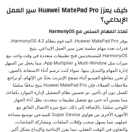
كيف يعزز
Huawei MatePad Pro
سير العمل
الإبداعي؟
تعدد المهام السلس مع HarmonyOS
يوفر Huawei MatePad Pro، المدعوم بنظام HarmonyOS 4.2،
قدرات تعدد مهام سلسة تعزز سير العمل الإبداعي. يتيح
HarmonyOS للمستخدمين فتح تطبيقات متعددة في وقت واحد، مع
ميزات مثل Multi-Window و App Multiplier، مما يجعل من السهل
إدارة المهام والتبديل بينها. سواء كنت ترسم أثناء الاستعانة بالصور،
أو تحرر مقاطع الفيديو أثناء تصفح الإنترنت بحثًا عن الإلهام، أو تراجع
ملاحظات العملاء، فإن Huawei MatePad Pro يتيح تدفقًا سلسًا
للعمل دون أي تأخير. تم تحسين نظام التشغيل لإدارة الموارد بكفاءة،
مما يضمن أنه حتى مع تشغيل تطبيقات متعددة، يظل أداء الجهاز
اللوحي سلسًا. بالإضافة إلى ذلك، تتيح ميزة الاتصال الفائق مع
الأجهزة الأخرى من هواوي Super Device للمبدعين توسيع مساحة
عملهم، مما يسهل سحب وإفلات الملفات، ومشاركة الشاشات،
والتعاون في الوقت الفعلي، مما يعزز الإنتاجية والإبداع بشكل أكبر.