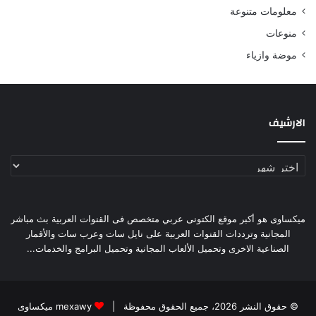
معلومات متنوعة
منوعات
موضة وازياء
الارشيف
الارشيف
ميكساوى هو أكبر موقع الكتونى عربي متخصص فى القنوات العربية بث مباشر
المجانية وترددات القنوات العربية على نايل سات وعرب سات والأقمار
الصناعية الاخرى وتحميل الألعاب المجانية وتحميل البرامج والخدمات...
© حقوق النشر 2026، جميع الحقوق محفوظة |
mexawy ميكساوى