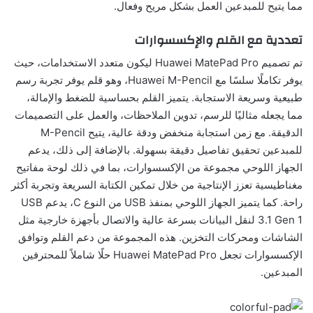
مما يتيح للمبدعين العمل بشكل مريح وفعال.
تعددية مع القلم والإكسسوارات
تم تصميم Huawei MatePad Pro ليكون متعدد الاستخدامات، حيث
يوفر تكاملًا سلسًا مع Huawei M-Pencil، وهو قلم يوفر تجربة رسم
طبيعية وسريعة الاستجابة. يتميز القلم بحساسية للضغط والإمالة،
مما يجعله مثاليًا للرسم، تدوين الملاحظات، والعمل على التصميمات
الدقيقة. مع زمن استجابة منخفض ودقة عالية، يتيح M-Pencil
للمبدعين تحقيق تفاصيل دقيقة بسهولة. بالإضافة إلى ذلك، يدعم
الجهاز اللوحي مجموعة من الإكسسوارات، بما في ذلك لوحة مفاتيح
مغناطيسية تعزز الإنتاجية من خلال تمكين الكتابة السريعة وتجربة أكثر
راحة. كما يتميز الجهاز اللوحي بمنفذ USB من النوع C، يدعم USB
3.1 Gen 1 لنقل البيانات بسرعة عالية والاتصال بأجهزة خارجية مثل
الشاشات ومحركات التخزين. هذه المجموعة من دعم القلم وتوافق
الإكسسوارات تجعل Huawei MatePad Pro حلًا شاملاً للمحترفين
المبدعين.