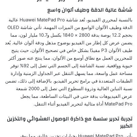
شاشة عالية الدقة وطيف ألوان واسع
بالنسبة لمحرري الفيديو، تُعد شاشة Huawei MatePad Pro عالية
الدقة وطيف الألوان الواسع من الميزات المهمة. تأتي شاشة OLED
بحجم 12.2 بوصة بدقة 2800 × 1840 بكسل و10.7 مليار لون، مما
يضمن عرض كل إطار من الفيديو بوضوح مذهل ودقة ألوان عالية. يُعد
طيف الألوان P3 مفيدًا بشكل خاص في تصحيح الألوان، حيث يتيح
للمحررين العمل مع نطاق أوسع من الألوان، مما ينتج عنه صور أكثر
حيوية وواقعية. نسبة الشاشة إلى الجسم التي تصل إلى 92% توفر
مساحة عمل واسعة، مما يسهل التنقل عبر الجداول الزمنية وإدارة
الطبقات المتعددة في برامج تحرير الفيديو. بالإضافة إلى ذلك، تضمن
نسبة التباين العالية وذروة السطوع التي تصل إلى 2000 شمعة
عرض الفيديوهات بدقة حتى في البيئات الساطعة، مما يجعل
MatePad Pro أداة مثالية لتحرير الفيديو أثناء التنقل.
تجربة تحرير سلسة مع ذاكرة الوصول العشوائي والتخزين
الكبير
يأتي Huawei MatePad Pro بخيارات تخزين عالية، مما يوفر