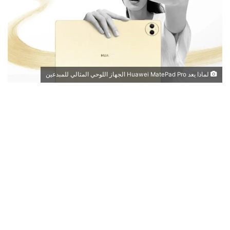
لماذا يعد Huawei MatePad Pro الجهاز اللوحي المثالي للمبدعين