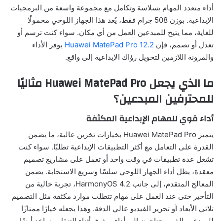
أداء متعدد المهام بسلاسة وتكامل مع مجموعة واسعة من البرمجيات
الإبداعية. بوزن 508 جرام فقط، يُعد هذا الجهاز اللوحي محمولًا
للغاية، مما يتيح للمبدعين العمل من أي مكان. سواء كنت ترسم أو
تعدل أو تصمم، فإن
Huawei MatePad Pro 12.2
يوفر الأداء
والمرونة اللازمين لتحويل رؤاك الإبداعية إلى واقع.
ما الذي يجعل
Huawei MatePad Pro
مثاليًا
للمحترفين المبدعين؟
أداء قوي للمهام الإبداعية المكثفة
يتميز Huawei MatePad Pro بخيارات تخزين عالية، ما يضمن
القدرة على التعامل مع أكثر التطبيقات الإبداعية تطلبًا. سواء كنت
تشغل عدة تطبيقات في وقت واحد أو تعمل على مشاريع تصميم
معقدة، يظل أداء الجهاز اللوحي سلسًا وسريع الاستجابة. يضمن
المعالج المتقدم، إلى جانب HarmonyOS 4.2، تجربة خالية من
التأخير حتى عند العمل على مهام تتطلب موارد مكثفة مثل التصميم
ثلاثي الأبعاد أو تحرير الفيديو عالي الدقة. وهذا يجعله خيارًا ممتازًا
للمبدعين الذين يحتاجون إلى أداء موثوق أثناء التنقل. يساعد أيضًا