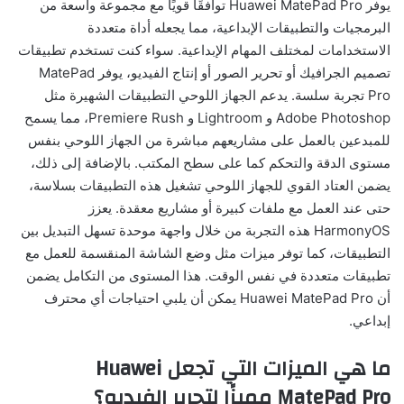
يوفر Huawei MatePad Pro توافقًا قويًا مع مجموعة واسعة من
البرمجيات والتطبيقات الإبداعية، مما يجعله أداة متعددة
الاستخدامات لمختلف المهام الإبداعية. سواء كنت تستخدم تطبيقات
تصميم الجرافيك أو تحرير الصور أو إنتاج الفيديو، يوفر MatePad
Pro تجربة سلسة. يدعم الجهاز اللوحي التطبيقات الشهيرة مثل
Adobe Photoshop و Lightroom و Premiere Rush، مما يسمح
للمبدعين بالعمل على مشاريعهم مباشرة من الجهاز اللوحي بنفس
مستوى الدقة والتحكم كما على سطح المكتب. بالإضافة إلى ذلك،
يضمن العتاد القوي للجهاز اللوحي تشغيل هذه التطبيقات بسلاسة،
حتى عند العمل مع ملفات كبيرة أو مشاريع معقدة. يعزز
HarmonyOS هذه التجربة من خلال واجهة موحدة تسهل التبديل بين
التطبيقات، كما توفر ميزات مثل وضع الشاشة المنقسمة للعمل مع
تطبيقات متعددة في نفس الوقت. هذا المستوى من التكامل يضمن
أن Huawei MatePad Pro يمكن أن يلبي احتياجات أي محترف
إبداعي.
ما هي الميزات التي تجعل
Huawei
MatePad Pro
مميزًا لتحرير الفيديو؟