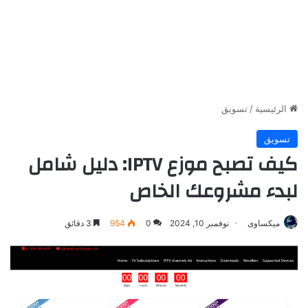
الرئيسية
/
تسويق
تسويق
كيف تصبح موزع IPTV: دليل شامل
لبدء مشروعك الخاص
ميكساوى
نوفمبر 10, 2024
0
954
3 دقائق