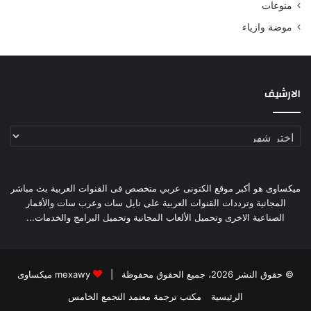
منوعات
موضة وازياء
الارشيف
الارشيف
ميكساوى هو أكبر موقع الكتونى عربي متخصص فى القنوات العربية بث مباشر
المجانية وترددات القنوات العربية على نايل سات وعرب سات والأقمار
الصناعية الاخرى وتحميل الألعاب المجانية وتحميل البرامج والخدمات...
© حقوق النشر 2026، جميع الحقوق محفوظة |
mexawy ميكساوى
الرئيسية
مكتب ترجمة معتمد التجمع الخامس