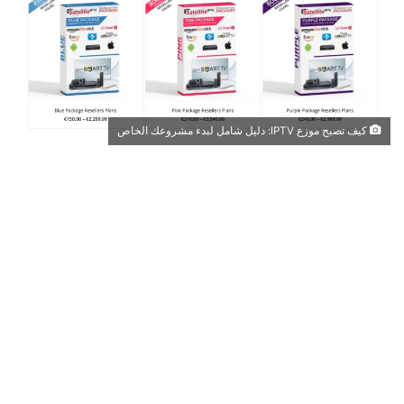
كيف تصبح موزع IPTV: دليل شامل لبدء مشروعك الخاص