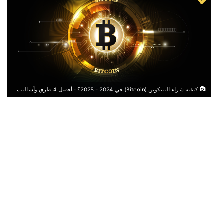
كيفية شراء البيتكوين (Bitcoin) في 2024 - 2025؟ - أفضل 4 طرق وأساليب