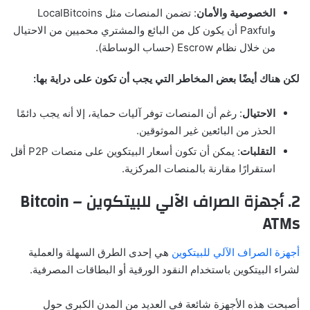
الخصوصية والأمان
: تضمن المنصات مثل LocalBitcoins
وPaxful أن يكون كل من البائع والمشتري محميين من الاحتيال
من خلال نظام Escrow (حساب الوساطة).
لكن هناك أيضًا بعض المخاطر التي يجب أن تكون على دراية بها:
الاحتيال
: رغم أن المنصات توفر آليات حماية، إلا أنه يجب دائمًا
الحذر من البائعين غير الموثوقين.
التقلبات
: يمكن أن تكون أسعار البيتكوين على منصات P2P أقل
استقرارًا مقارنة بالمنصات المركزية.
2. أجهزة الصراف الآلي للبيتكوين – Bitcoin
ATMs
أجهزة الصراف الآلي للبيتكوين
هي إحدى الطرق السهلة والعملية
لشراء البيتكوين باستخدام النقود الورقية أو البطاقات المصرفية.
أصبحت هذه الأجهزة شائعة في العديد من المدن الكبرى حول