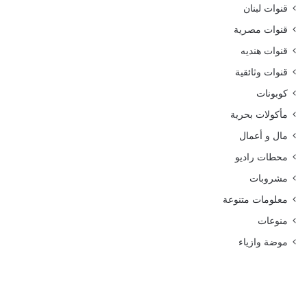
قنوات لبنان
قنوات مصرية
قنوات هنديه
قنوات وثائقية
كوبونات
مأكولات بحرية
مال و أعمال
محطات راديو
مشروبات
معلومات متنوعة
منوعات
موضة وازياء