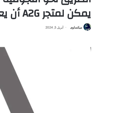
يمكن لمتجر A2G أن يعزز من شعبية حسابك
ميكساوى
أبريل 5, 2024