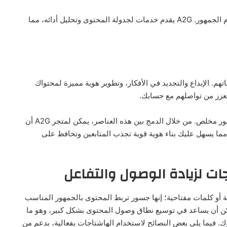
يجب أن يكون المحتوى مستمرًا ومتنوعًا للحفاظ على اهتمام الجمهور. A2G يقدم خدمات لجدولة المحتوى وتحليل أدائه، مما
م. الإبداع والتجديد في الأفكار، وتطوير هوية مميزة لمحتواك
 يعزز من تواصلهم مع حسابك.
الثبات في النشر والاهتمام بالتفاصيل يساعدان في بناء جمهور مخلص. من خلال الدمج بين هذه العناصر، يمكن لمتجر A2G أن
ا يسهل عليك بناء هوية قوية تجذب المتابعين وتحافظ على
ت لزيادة الوصول والتفاعل
 أو كلمات مفتاحية؛ إنها جسور تربط المحتوى بالجمهور المناسب
يمكن أن يساعد في توسيع نطاق وصول المحتوى بشكل كبير، وهو ما
ك. فيما يلي بعض النصائح لاستخدام الهاشتاجات بفعالية، بدعم من