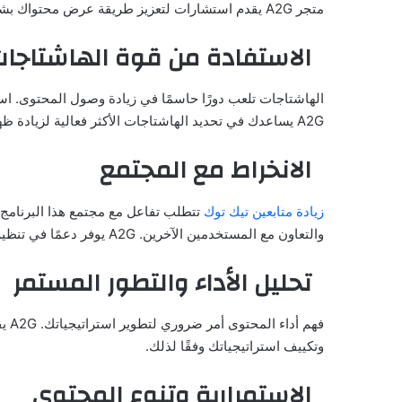
متجر A2G يقدم استشارات لتعزيز طريقة عرض محتواك بشكل يميزه ويجعله أكثر جاذبية.
الاستفادة من قوة الهاشتاجا
الهاشتاجات تلعب دورًا حاسمًا في زيادة وصول المحتوى. ا
A2G يساعدك في تحديد الهاشتاجات الأكثر فعالية لزيادة ظهورك.
الانخراط مع المجتمع
زيادة متابعين تيك توك
تتطلب تفاعل مع مجتمع هذا البرنامج 
والتعاون مع المستخدمين الآخرين. A2G يوفر دعمًا في تنظيم حملات تفاعلية تعزز من توسيع جمهورك.
تحليل الأداء والتطور المستمر
فهم
وتكييف استراتيجياتك وفقًا لذلك.
الاستمرارية وتنوع المحتوى