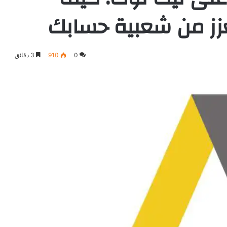
0
910
3 دقائق