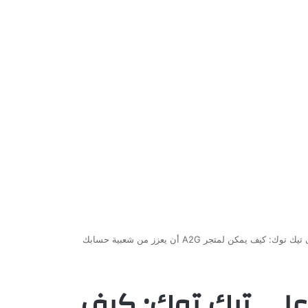
ف يمكن لمتجر A2G أن يعزز من شعبية حسابك
 على تيك توك: كيف