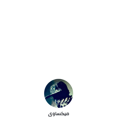
ميكساوى