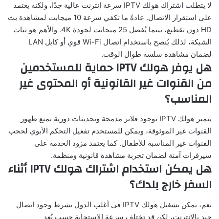
لا يتطلب اشتراك هولك IPTV سرعة إنترنت عالية جدًا، ولكنه يعتمد
على استقرار الاتصال. عادةً ما تكفي سرعة 10 ميجابت لمشاهدة بث
HD دون تقطيع، بينما يُفضل 25 ميجابت لجودة 4K. والأهم هو ثبات
الشبكة، لذلك يُنصح باستخدام اتصال Wi-Fi قوي أو كابل LAN
لضمان مشاهدة سلسة طوال الوقت.
هل يوفر هولك IPTV حماية للمستخدمين
من القنوات غير القانونية أو المحتوى غير
المناسب؟
يتميز هولك IPTV بوجود فلاتر مدمجة وتحديثات دورية تمنع ظهور
القنوات غير الموثوقة، ويمكن للمستخدم تفعيل التحكم الأبوي لحجب
القنوات غير المناسبة للأطفال. كما يعتمد مزود الخدمة على
سيرفرات آمنة لضمان تجربة مشاهدة قانونية ومنظمة.
هل يمكن استخدام اشتراك هولك IPTV أثناء
السفر خارج بلدك؟
نعم، يمكن تشغيل هولك IPTV في أغلب الدول بشرط وجود اتصال
جيد بالإنترنت، لكن قد تختلف سرعة الاستجابة حسب بُعد