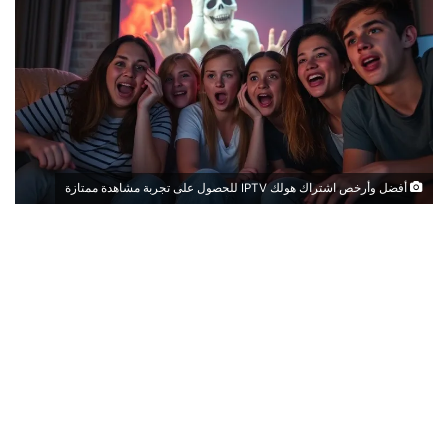
أفضل وأرخص اشتراك هولك IPTV للحصول على تجربة مشاهدة ممتازة