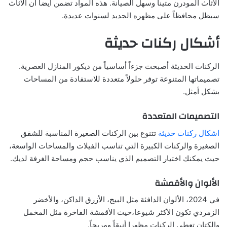
الأثاث المودرن متيناً وسهل الصيانة. هذه المواد تضمن أيضاً أن الأثاث
سيظل محافظاً على مظهره الجديد لسنوات عديدة.
أشكال ركنات حديثة
الركنات الحديثة أصبحت جزءاً أساسياً من ديكور المنازل العصرية.
تصميماتها المتنوعة توفر حلولاً متعددة للاستفادة من المساحات
بشكل أمثل.
التصميمات المتعددة
اشكال ركنات حديثة
تتنوع بين الركنات الصغيرة المناسبة للشقق
الصغيرة والركنات الكبيرة التي تناسب الفيلات والمساحات الواسعة،
حيث يمكنك اختيار التصميم الذي يناسب حجم ومساحة الغرفة لديك.
الألوان والأقمشة
في 2024، الألوان الدافئة مثل البيج، الأزرق الداكن، والأخضر
الزمردي تكون الأكثر شيوعا،حيث الأقمشة الفاخرة مثل المخمل
والكتان تعطي الركنات مظهرا أنيقاً ومريحاً.