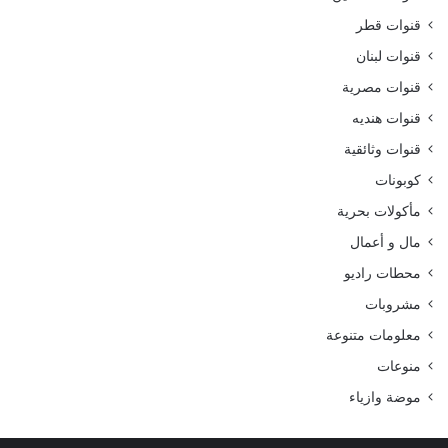
قنوات قطر
قنوات لبنان
قنوات مصرية
قنوات هنديه
قنوات وثائقية
كوبونات
مأكولات بحرية
مال و أعمال
محطات راديو
مشروبات
معلومات متنوعة
منوعات
موضة وازياء