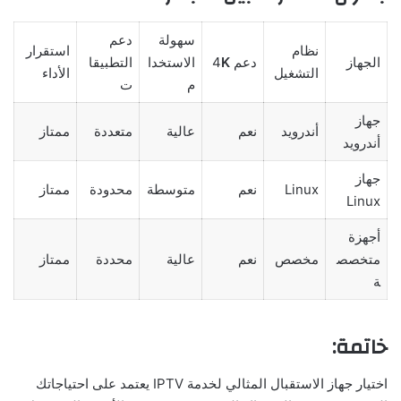
سهولة
دعم
نظام
استقرار
الجهاز
دعم 4
K
الاستخدا
التطبيقا
التشغيل
الأداء
م
ت
جهاز
أندرويد
نعم
عالية
متعددة
ممتاز
أندرويد
جهاز
Linux
نعم
متوسطة
محدودة
ممتاز
Linux
أجهزة
متخصص
مخصص
نعم
عالية
محددة
ممتاز
ة
خاتمة:
اختيار جهاز الاستقبال المثالي لخدمة IPTV يعتمد على احتياجاتك