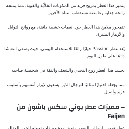
يتميز هذا العطر بمزيج فريد من المكونات الخلاّبة والقوية، مما يمنحه
رائحة جذابة وغامضة تستقطب انتباه الآخرين.
تتمحور ملامح هذا العطر حول نغمات خشبية دافئة، مع روائح التوابل
والأزهار المثيرة.
يُعد عطر Passion خيارًا رائعًا للاستخدام اليومي، حيث يضفي انتعاشًا
دائمًا على طول اليوم.
يجسد هذا العطر روح التحدي والشغف والثقة في شخصية صاحبه.
مما يجعله اختيارًا مثاليًا للرجال الذين يسعون لإبراز أنفسهم بأسلوب
فريد وأصيل.
– مميزات عطر يوني سكس باشون من
Faijen
عطر فيجن الرجالي اليومي يتميز بعدة مميزات تجعله الخيار المثالي