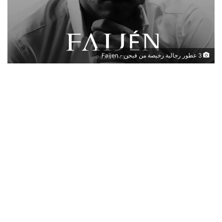
3 عطور رجالية رخيصة من فيجن - Faijen