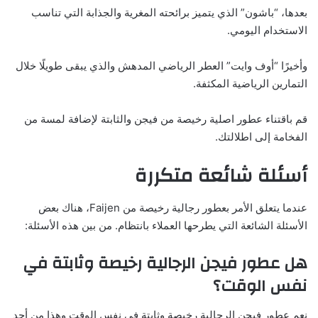
بعدها، “باشون” الذي يتميز برائحته المغرية والجذابة التي تناسب
الاستخدام اليومي.
وأخيرًا “أوف وايت” العطر الرياضي المدهش والذي يبقى طويلًا خلال
التمارين الرياضية المكثفة.
قم باقتناء عطور اصلية رخيصة من فيجن والثابتة لإضافة لمسة من
الفخامة إلى اطلالتك.
أسئلة شائعة متكررة
عندما يتعلق الأمر بعطور رجالية رخيصة من Faijen، هناك بعض
الأسئلة الشائعة التي يطرحها العملاء بانتظام. من بين هذه الأسئلة:
هل عطور فيجن الرجالية رخيصة وثابتة في
نفس الوقت؟
نعم عطور فيجن الرجالية رخيصة وثابتة في نفس الوقت وهذا من أحد