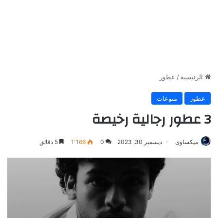
الرئيسية
/
عطور
عطور
منوعات
3 عطور رجالية رخيصة
ميكساوى
ديسمبر 30, 2023
0
1٬166
5 دقائق