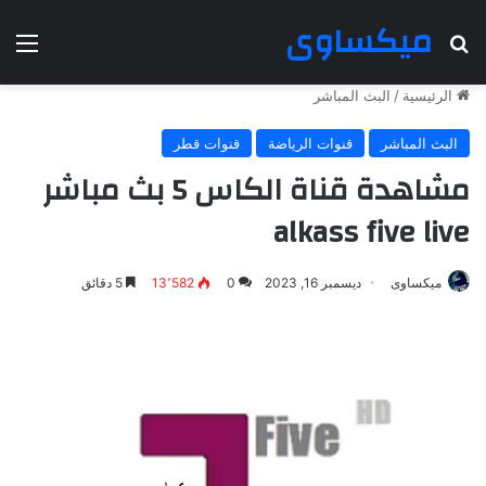
ميكساوى
بحث عن
الق
الرئيسية
/
البث المباشر
البث المباشر
قنوات الرياضة
قنوات قطر
مشاهدة قناة الكاس 5 بث مباشر
alkass five live
ميكساوى
ديسمبر 16, 2023
0
13٬582
5 دقائق