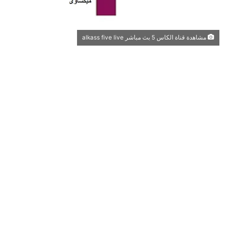
مشاهدة قناة الكاس 5 بث مباشر alkass five live