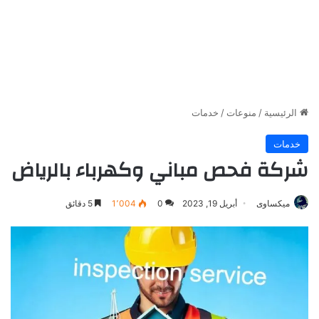
الرئيسية
/
منوعات
/
خدمات
خدمات
شركة فحص مباني وكهرباء بالرياض
ميكساوى
أبريل 19, 2023
0
1٬004
5 دقائق