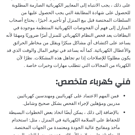
على ذلك ، يجب الانتباه إلى المعايير الكهربائية الصارمة المطلوبة
للحصول على شهادة المطابقة التي يجب الحصول عليها من
السلطات المختصة قبل بيع المنزل أو تأجيره. أخيرًا ، يحتاج أصحاب
المنازل إلى فهم أن الفحوصات الكهربائية المنتظمة موجودة في
البطاقات يعد فحص النظام الكهربائي للمنزل أمرًا ضروريًا ومهمًا لأنه
يساعد على اكتشاف أي مشاكل مبكرًا ويقلل من مخاطر الحرائق
والأعطال الكهربائية. كما أنه يساعد في توفير المال والوقت الذي قد
يكون مطلوبًا للإصلاحات إذا تم تجاهل هذه المشكلات. نظرًا لأن
الكهرباء من المجالات التي تتطلب مهارات وخبرات خاصة .
فني كهرباء متخصص:
فمن المهم الاعتماد على كهربائيين ومهندسين كهربائيين
مدربين ومؤهلين لإجراء الفحص بشكل صحيح وشامل.
بالإضافة إلى ذلك ، يمكن أيضًا اتخاذ بعض الخطوات البسيطة
للحفاظ على السلامة الكهربائية في المنزل ، مثل: استخدام
مآخذ ومفاتيح عالية الجودة ومعتمدة من الجهات المختصة.
المحافظة على سلامة الأسلاك وعدم تعريضها للتلف المستمر