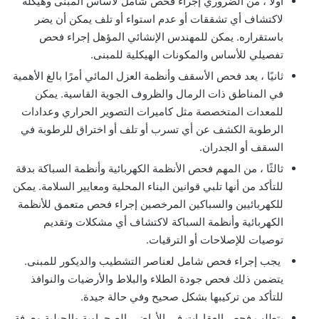
أولاً ، من الضروري إجراء فحص شامل لأساس المبنى وهيكله
لاكتشاف أي تشققات أو عدم استواء أو تلف يمكن أن يضر
باستقراره. يمكن للمهندس الإنشائي المؤهل إجراء فحص
تفصيلي للأساس والمكونات الهيكلية للمبنى.
ثانيًا ، يعد فحص الأسقف وأنظمة العزل المائي أمرًا بالغ الأهمية
في المناطق ذات الرمال والظروف الجوية القاسية. يمكن
للمعدات المتخصصة مثل كاميرات التصوير الحراري وعدادات
الرطوبة الكشف عن أي تسرب أو تلف أو اختراق للرطوبة في
السقف أو الجدران.
ثالثًا ، من المهم فحص الأنظمة الكهربائية وأنظمة السباكة بدقة
للتأكد من أنها تلبي قوانين البناء المحلية ومعايير السلامة. يمكن
للكهربائيين والسباكين المرخصين إجراء فحص متعمق للأنظمة
الكهربائية وأنظمة السباكة لاكتشاف أي مشكلات وتقديم
توصيات للإصلاحات أو الترقيات.
يجب إجراء فحص شامل لعناصر التشطيب والديكور للمبنى.
يتضمن ذلك فحص جودة الطلاء والبلاط والأرضيات والنوافذ
للتأكد من تركيبها بشكل صحيح وفي حالة جيدة.
يتطلب فحص العقارات في الأراضي الصحراوية والجبلية معرفة