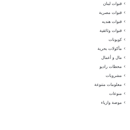
قنوات لبنان
قنوات مصرية
قنوات هنديه
قنوات وثائقية
كوبونات
مأكولات بحرية
مال و أعمال
محطات راديو
مشروبات
معلومات متنوعة
منوعات
موضة وازياء