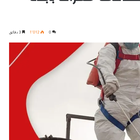
0
1٬012
3 دقائق