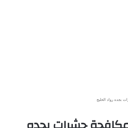
 بجده رواد الخليج
مكافحة حشرات بجده