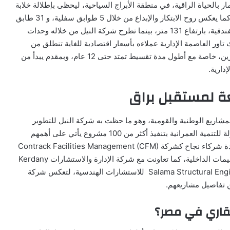
ر بالحياة الراقية، في منطقة الأبراج السياحية، ليحظى بإطلالة خلابة
على النهر الأخضر، ويتحدث مشروع شركة النيل بلغة العصر كما يعكس روح الابتكار والإبداع من خلال 5 طوابق سفلية، و 31 طابق
علوي تضم أنشطة مختلفة بين التجارية والطبية والإدارية والفندقية، بارتفاع 131 متر، بينما تطرح شركة النيل من خلاله وحدات
مساحات تبدأ من 31 متر مربع، كما يفاجئ 31 نورث تاور العاصمة الإدارية عملاءه بأسعار اقتصادية للغاية تنطلق من
1,085,000 جنيه مصري، مما يُعد ميزة بيعية جاذبة للمستثمرين، خاصة مع أطول مدة تقسيط تمتد حتى 12 عام، وبمقدم يبدأ من
ة لمستقبل براق
اريع الوطنية والقومية، وهو ما حظت به شركة النيل للتطوير
العقاري حين ساهمت Nile Developments في خطط الدولة للتنمية العمرانية بتنفيذ أكثر من 100 مشروع يأتي على أهمهم
المشاركة بمنطقة بيت الوطن، بينما تبني جسور الثقة مع عدة شركاء نجاح كشركة Contrack Facilities Management (CFM)
التابعة لمجموعة أوراسكوم، وشركة هاني سعد (HSI) للتصميمات الداخلية، كما تعاونت مع شركة الإدارة والاستشارات Kerdany
Asset Development (KAD) وكذلك شركة Salama Structural Engineers (SSE) للاستشارات الهندسية، لتعكس شركة
ن تفاصيل مشاريعهم.
لعقاري في مصر؟