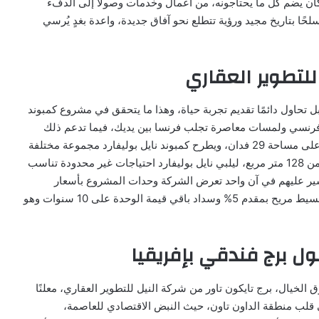
مكان يضم كل ما يحتاجونه، من أعمال وخدمات وصولاً إلى الدفء
حًا بتاريخ مجيد ورؤية تتطلع نحو آفاق جديدة، واعدة بغدٍ يُرسي
للتطوير العقاري
 تحاول دائمًا تقديم تجربة حياة، وهذا ما يتحقق في مشروع كمبوند
ي فرنسي ولمسات معاصرة تجلب فرنسا بين يديك، فيما تدعم ذلك
ألوان القمم الزرقاء بمباني مشروع شركة النيل، والذي يقع على مساحة 29 فدان، ويطرح كمبوند نايل بوليفارد مجموعة مختلفة
من الوحدات السكنية تتنوع بين شقق و فلل، بمساحات تبدأ من 128 متر مربع، ليلبي نايل بوليفارد احتياجات غير محدودة تناسب
يسير عليهم في آن واحد تعرض الشركة وحدات المشروع بأسعار
تنافسية تبدأ من 5,800,000 جنيه مصري، بالإضافة لنظام تقسيط مريح بمقدم 5% وسداد باقي قيمة الوحدة على 10 سنوات وهو
ل برج فندقي بإفريقيا
الخيال، برج تايكون تاور من شركة النيل للتطوير العقاري، معلنًا
قلب منطقة الداون تاون، حيث النبض الاقتصادي للعاصمة،