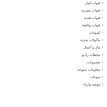
قنوات لبنان
قنوات مصرية
قنوات هنديه
قنوات وثائقية
كوبونات
مأكولات بحرية
مال و أعمال
محطات راديو
مشروبات
معلومات متنوعة
منوعات
موضة وازياء