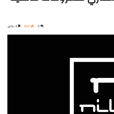
0
830
4 دقائق