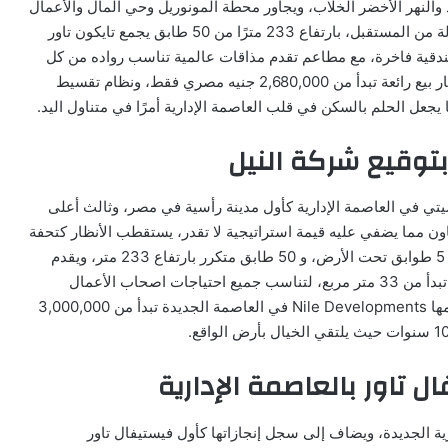
والنهر الأخضر الخلاب، ويجاور محطة المونوريل وحي المال والأعمال
وفندق الماسة، بينما يأتي تصميم مشروع شركة النيل كرسالة من المستقبل، بارتفاع 233 مترًا من 50 طابق يجمع تايكون تاور
ندقية فاخرة، مع مطاعم تقدم مذاقات عالمية تناسب رواده من كل
مكان، وعلى الرغم من ذلك تعرض شركة النيل العقارية أسعار بيع رائعة تبدأ من 2,680,000 جنيه مصري فقط، ونظام تقسيط
توقيع شركة النيل
 في العاصمة الإدارية كأول مدينة رأسية في مصر، وثالث أعلى
ن مما يضفي عليه قيمة استراتيجية لا تقدر، يستقطب الأنظار كتحفة
معمارية تعبر عن أحلام شركة النيل العقارية الطامحة، ويضم 5 طوابق تحت الأرض، و 50 طابق متكرر بارتفاع 233 متر، ويقدم
مشروع نايل بينزنس سيتي مساحات تجارية وإدارية وفندقية تبدأ من 33 متر مربع، لتناسب جميع احتياجات اصحاب الأعمال
والاستثمارات، مع أسعار مغرية لشراء وحدات مستقبلية تقدمها Nile Developments في العاصمة الجديدة تبدأ من 3,000,000
 تاور بالعاصمة الإدارية
لإدارية الجديدة، ويضاف إلى سجل إنجازاتها كأول فيستيفال تاور