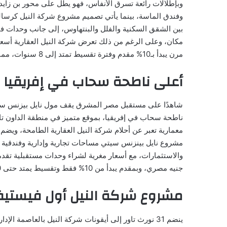
وبإطلالات رائعة تسرق الأنفاس، فهو يطل على محور بن زايد 
بين الشقق السكنية والفلل والبنتهاوس، إلى جانب وحدات ف
مرن يبدأ بـ10% مقدم وفترة تقسيط تمتد إلى 8 سنوات، مما يجعل الحلم بالسكن في قلب العاصمة الإدارية أمرًا في متناول اليد.
أعلى ناطحة سحاب في إفريقيا ب
شاهدًا على مستقبل مصر المشرق يقف مول نايل بيزنس سيتي
ناطحة سحاب في إفريقيا، بموقع متميز في منطقة الداون تاو
جنيه مصري، وبمقدم يبدأ من 10% فقط وتقسيط يمتد حتى 10 سنوات حيث يلتقي الخيال بأرض الواقع.
مشروع شركة النيل أول فيستيفال
ينضم 31 نورث تاور إلى أيقونات شركة النيل بالعاصمة ا