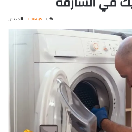
يك في الشارقة
0
1٬064
5 دقائق