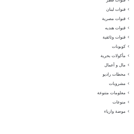
قنوات قطر
قنوات لبنان
قنوات مصرية
قنوات هنديه
قنوات وثائقية
كوبونات
مأكولات بحرية
مال و أعمال
محطات راديو
مشروبات
معلومات متنوعة
منوعات
موضة وازياء