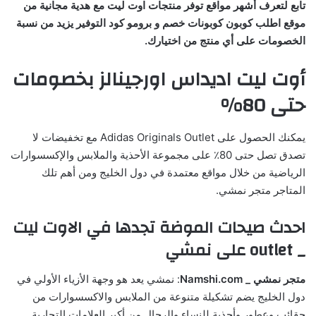
تابع لتعرف أشهر مواقع توفر منتجات اوت ليت مع هدية مجانية من
موقع اطلب كوبون كوبونات خصم و برومو كود التوفير يزيد من نسبة
الخصومات على أي منتج من اختيارك.
أوت ليت اديداس اورجينالز بخصومات
حتى 80%
يمكنك الحصول على Adidas Originals Outlet مع تخفيضات لا
تصدق تصل حتى 80٪ على مجموعة الأحذية والملابس والإكسسوارات
الرياضية من خلال مواقع معتمدة في دول الخليج ومن أهم تلك
المتاجر متجر نمشي.
احدث صيحات الموضة تجدها في الاوت ليت
_
outlet
على نمشي
متجر نمشي _ Namshi.com
: نمشي يعد هو وجهة الأزياء الأولي في
دول الخليج يضم تشكيلة متنوعة من الملابس والاكسسوارات من
حقائب وعطور وأحذية للنساء والرجال من أكبر العلامات التجارية