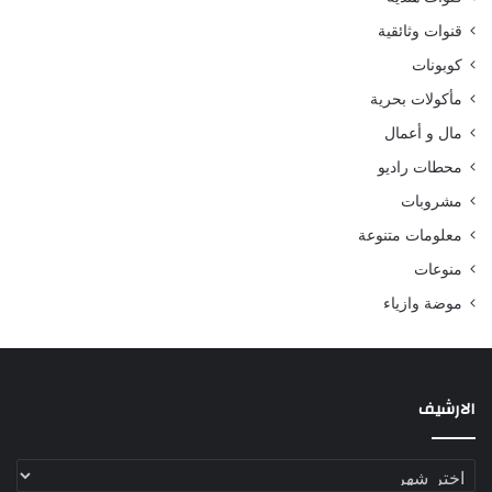
قنوات وثائقية
كوبونات
مأكولات بحرية
مال و أعمال
محطات راديو
مشروبات
معلومات متنوعة
منوعات
موضة وازياء
الارشيف
الارشيف