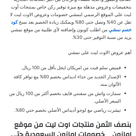
بتخفيضات وعروض مذهلة مع ميزة توفير ركن خاص بمنتجات أوت
ليت على الموقع الرسمي لنمشي خصومات وعروض الاوت ليت لا
تقل عن 40% وتصل حتى 80% ويمكنك زيادة الخصم بعد نسخ
كود
خصم نمشي
من اطلب كوبون وإضافته لأي طلبية من موقع نمشي
يزيد من نسبة التوفير حتى 30%.
أهم عروض الاوت ليت على نمشي
قميص سلم فيت من امريكان ايجل بأقل من 100 ريال.
الإصدار الجديد من حذاء اديداس بخصم 60% مع توافر كافة
الألوان منه.
سمارت واتش من سفنتي فايف بخصم أكثر من 100 ريال من
السعر الأصلي.
تيشرت رياضي مع لوجو أديداس الأصلي بخصم حتي 80%.
بنصف الثمن منتجات اوت ليت من موقع
امازون _ خصومات امازون السعودية حتى