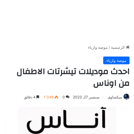
الرئيسية
/
موضة وازياء
موضة وازياء
احدث موديلات تيشرتات الاطفال
من اوناس
ميكساوى
سبتمبر 27, 2023
0
1٬049
4 دقائق