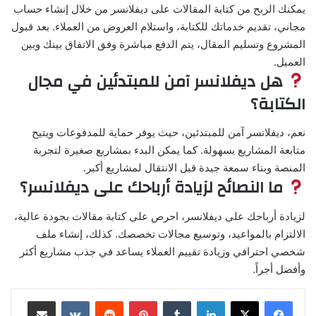
يمكنك الربح من كتابة المقالات على ديفلانسر من خلال إنشاء حساب
مجاني، تقديم خدماتك للكتابة، واستلام العروض من العملاء. بعد قبول
المشروع وتسليم المقال، يتم الدفع مباشرة وفق الاتفاق بينك وبين
العميل.
هل ديفلانسر آمن للمبتدئين في مجال
الكتابة؟
نعم، ديفلانسر آمن للمبتدئين، حيث يوفر حماية للمدفوعات ويتيح
متابعة المشاريع بسهولة. كما يمكن البدء بمشاريع صغيرة لتجربة
المنصة وبناء سمعة جيدة قبل الانتقال لمشاريع أكبر.
ما النصائح لزيادة أرباحك على ديفلانسر؟
لزيادة أرباحك على ديفلانسر، احرص على كتابة مقالات بجودة عالية،
الالتزام بالمواعيد، وتوسيع مجالات تخصصك. كذلك، إنشاء ملف
شخصي احترافي وزيادة تقييم العملاء يساعد في جذب مشاريع أكثر
وأفضل أجراً.
لينكدإن
بينتيريست
مشاركة عبر البريد