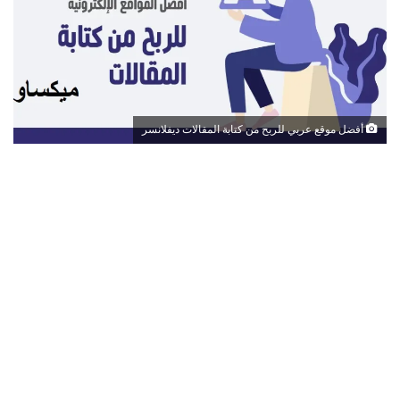
أفضل موقع عربي للربح من كتابة المقالات ديفلانسر