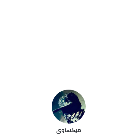
ميكساوى