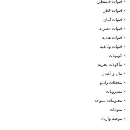
قنوات فلسطين
قنوات قطر
قنوات لبنان
قنوات مصرية
قنوات هنديه
قنوات وثائقية
كوبونات
مأكولات بحرية
مال و أعمال
محطات راديو
مشروبات
معلومات متنوعة
منوعات
موضة وازياء