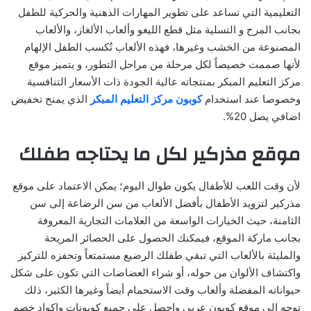
التعليمية التي تساعد على تطوير المهارات الذهنية والحركية للطفل
بجانب المرح و التسلية مثل قطع الليغو وألعاب الألغاز، والألعاب
المصنوعة من الخشب وغيرها، فهذه الألعاب تُكسب الطفل الإلهام
لأنها صممت خصيصاً لكل مرحلة من مراحل التطور، و يتميز موقع
مركز التعليم المبكر بمنتجاته عالية الجودة ذات الأسعار التنافسية
وخصوصا عند استخدام
كوبون مركز التعليم المبكر
الذي يمنح تخفيض
اضافي يصل 20%.
موقع مذركير لكل ما يحتاجه طفلك
لأن وقت اللعب للأطفال يكون طوال اليوم؛ يمكن الاعتماد على موقع
مذركير لتزويد الأطفال بأفضل الألعاب من سن الرضاعة إلى سن
الثامنة، حيث الخيارات الواسعة من العلامات التجارية المعروفة
بجانب ماركة الموقع، فيمكنك الحصول على الحصائر المريحة
والمليئة بالألعاب التي تبقي طفلك الرضيع مستمتعاً وتحفزه للتركيز
واكتشاف الألوان من حوله، أو شراء العضاضات التي تكون على شكل
حيواناته المفضلة وألعاب وقت الاستحمام أيضاً وغيرها الكثير، ذلك
توجه الى موقع كوبون عربي واحصل على جميع كوبونات واكواد خصم