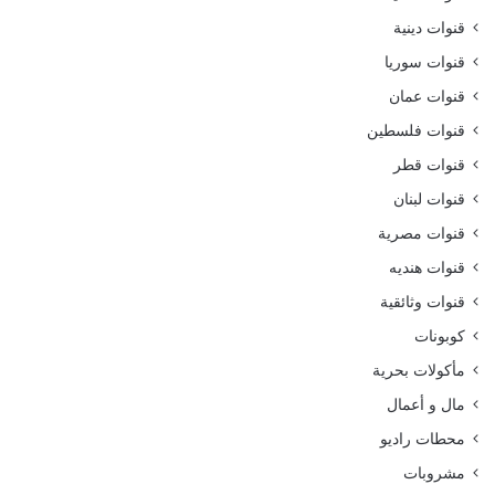
قنوات دينية
قنوات سوريا
قنوات عمان
قنوات فلسطين
قنوات قطر
قنوات لبنان
قنوات مصرية
قنوات هنديه
قنوات وثائقية
كوبونات
مأكولات بحرية
مال و أعمال
محطات راديو
مشروبات