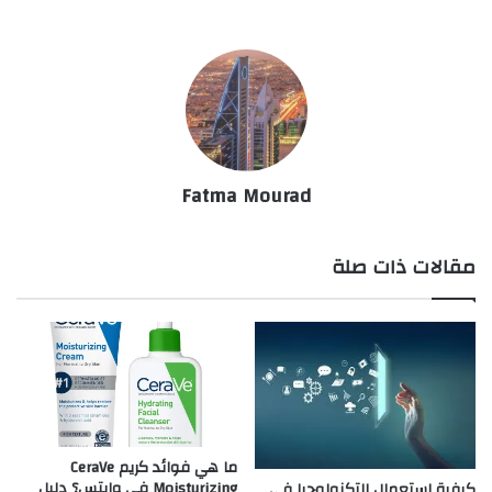
Fatma Mourad
مقالات ذات صلة
ما هي فوائد كريم CeraVe
Moisturizing في وايتس؟ دليل
كيفية استعمال التكنولوجيا في