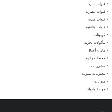
قنوات لبنان
قنوات مصرية
قنوات هنديه
قنوات وثائقية
كوبونات
مأكولات بحرية
مال و أعمال
محطات راديو
مشروبات
معلومات متنوعة
منوعات
موضة وازياء