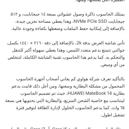
يمتلك الحاسوب ذاكرة وصول عشوائي بسعة ١٤ جيجابايت، و ٥١٢
جيجابايت NVMe PCIe SSD، وهذا يعطي مساحة تخزين جيدة،
بالإضافة إلى إمكانية حفظ الملفات وضغطها بكفاءة وجودة عالية.
تأتي شاشة العرض بدقة 2k، بالإضافة إلى دقة ٢١٦٠ × ١٤٤٠ بكسل،
جوالتي تتمتع بدعم متعدد اللمس، وهذا يعطي سهولة أكبر للتنقل
والتحكم به. كما يدعم هذا الحاسوب تقنية الشاشة الكاملة، لتتخلص
من أي وميض.
بالتأكيد تعرف شركة هواوي كم يعاني أصحاب أجهزة الحاسوب
المحمول من مشكلة البطارية وسعتها، ومن أجل ذلك قامت بدعم
بطارية HUAWEI MateBook 14، حيث تم تصميم الحاسوب
ليتناسب مع خاصية الشحن السريع، والبطارية التي يحتويها هي بسعة
٦٥ وات. كما يدعم الحاسوب الحلول لإدارة الطاقة لتوفير فترة
تشغيل اطول.