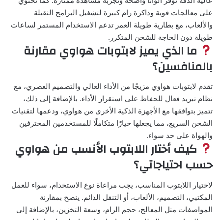
عالية الدقة توفر ألوانًا واضحة وتجربة مشاهدة ممتازة. كما تحتوي
على معالجات قوية وذاكرة رام كبيرة لتشغيل البرامج الثقيلة
والألعاب، مع بطارية طويلة العمر تدعم الاستخدام المستمر لساعات
طويلة دون الحاجة للشحن المتكرر.
ما الذي يميز لابتوبات هواوي مقارنة
بالمنافسين؟
تقدم لابتوبات هواوي مزيجًا من الأداء العالي والتصميم العصري، مع
نظام تبريد فعال للحفاظ على استقرار الأداء. بالإضافة إلى ذلك،
تتميز بتوافقها مع الأجهزة الذكية الأخرى من هواوي، ودعمها لتقنيات
الشحن السريع، مما يجعلها خيارًا متكاملًا للمستخدمين المحترفين
والهواة على حد سواء.
كيف أختار اللابتوب الأنسب من هواوي
حسب احتياجاتي؟
لاختيار اللابتوب المناسب، يجب مراعاة نوع الاستخدام، سواء للعمل
المكتبي، التصميم، الألعاب، أو التنقل الدائم. ينصح بمقارنة
المواصفات مثل المعالج، حجم الرام، وسعة التخزين، بالإضافة إلى