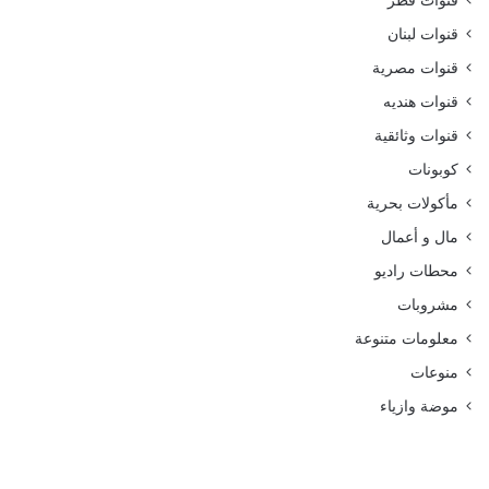
قنوات قطر
قنوات لبنان
قنوات مصرية
قنوات هنديه
قنوات وثائقية
كوبونات
مأكولات بحرية
مال و أعمال
محطات راديو
مشروبات
معلومات متنوعة
منوعات
موضة وازياء