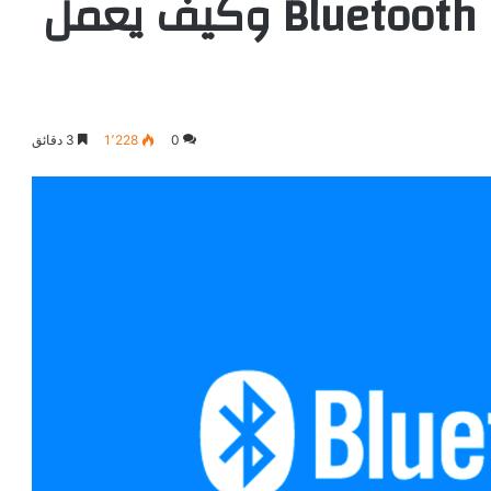
ما هو تقنية البلوتوث Bluetooth وكيف يعمل
0
1٬228
3 دقائق