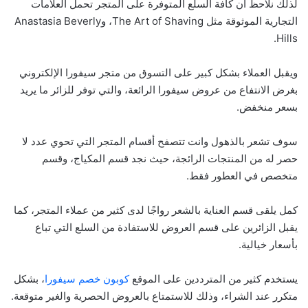
لذلك نلاحظ أن كافة السلع المتوفرة على المتجر تحمل العلامات
التجارية الموثوقة مثل The Art of Shaving، وAnastasia Beverly
Hills.
ويقبل العملاء بشكل كبير على التسوق من متجر سيفورا الإلكتروني
بغرض الانتفاع من عروض سيفورا الرائعة، والتي توفر للزائر ما يريد
بسعر منخفض.
سوف تشعر بالذهول وانت تتصفح أقسام المتجر التي تحوي عدد لا
حصر له من المنتجات الرائجة، حيث نجد قسم المكياج، وقسم
متخصص في العطور فقط.
كمل يلقى قسم العناية بالشعر رواجًا لدى كثير من عملاء المتجر، كما
يقبل الزائرين على قسم العروض للاستفادة من السلع التي تباع
بأسعار خيالية.
يستخدم كثير من المترددين على الموقع
كوبون خصم سيفورا
، بشكل
متكرر عند الشراء، وذلك للاستمتاع بالعروض الحصرية والغير متوقعة.