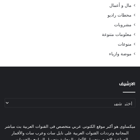
مال و أعمال
محطات راديو
مشروبات
معلومات متنوعة
منوعات
موضة وازياء
الارشيف
الارشيف
ميكساوى هو أكبر موقع الكتونى عربي متخصص فى القنوات العربية بث مباشر
المجانية وترددات القنوات العربية على نايل سات وعرب سات والأقمار
الصناعية الاخرى وتحميل الألعاب المجانية وتحميل البرامج والخدمات...