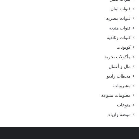
قنوات لبنان
قنوات مصرية
قنوات هنديه
قنوات وثائقية
كوبونات
مأكولات بحرية
مال و أعمال
محطات راديو
مشروبات
معلومات متنوعة
منوعات
موضة وازياء