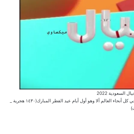
ال السعودية 2022
وعن الانطلاقة الأولى للقناة فقد كانت في صباح يوم مميز في كل أنحاء العالم ألا وهو أول أيام عيد الفطر المبارك(١٤٣٠ هجرية _