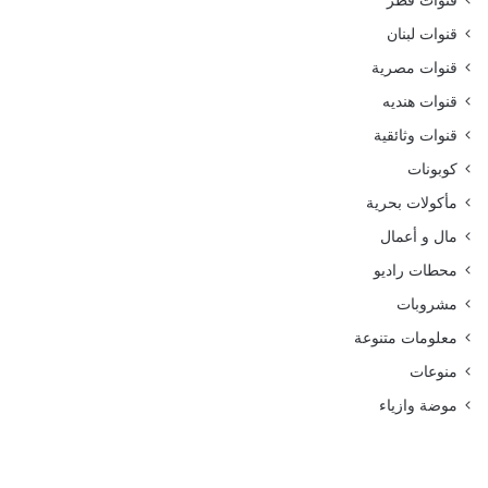
قنوات قطر
قنوات لبنان
قنوات مصرية
قنوات هنديه
قنوات وثائقية
كوبونات
مأكولات بحرية
مال و أعمال
محطات راديو
مشروبات
معلومات متنوعة
منوعات
موضة وازياء