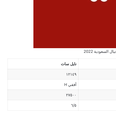
ال السعودية 2022
نايل سات
١٢١٤٩
أفقي H
٢٧٥٠٠
٦/٥