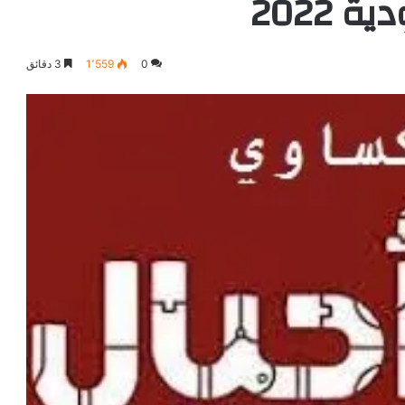
 2022
0
1٬559
3 دقائق