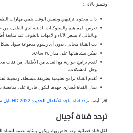
وتتميز بالآتى:
ذات محتوى ترفيهي وبنفس الوقت ينمي مهارات الطفل
تغرس المفاهيم والسلوكيات الدينية لدي الطفل، من خ
وبالتالي لا يشعر الآباء والأمهات بالخوف عند متابعة أط
بث القناة مجاني، بدون أي رسوم مدفوعة سواد بشك
يمكن مشاهدتها على مدار ٢٤ ساعة.
تُقدم برامج حوارية مع العديد من الأطفال من فئات مخت
وحل المشكلات.
تُقدم القناة برامج تعليمية بطريقة مبسطة، ومحببة لفئ
تبذل القناة قُصاري جهدها لتكون قادرة على منافسة 
اقرأ أيضا:
تردد قناة ماجد للأطفال الجديدة 2022 HD نايل سات
تردد قناة أجيال
لكل قناة فضائية تردد خاص بها، ويكون بمثابة بصمة للقناة الت