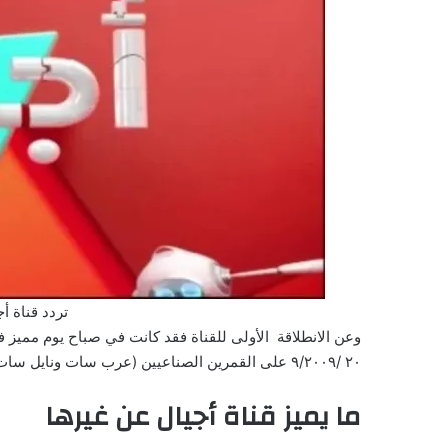
تردد قناة أجي
٢٠ /٩/٢٠٠٩ على القمرين الصناعيين (عرب سات ونايل سات)
ما يميز قناة أجيال عن غيرها