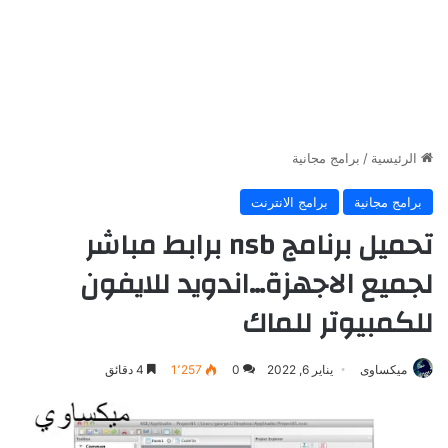
الرئيسية
/
برامج مجانية
برامج مجانية
برامج الانترنت
تحميل برنامج nsb برابط مباشر
لجميع الاجهزة…اندويد للايفون
للكمبيوتر للماك
ميكساوى
يناير 6, 2022
0
1٬257
4 دقائق