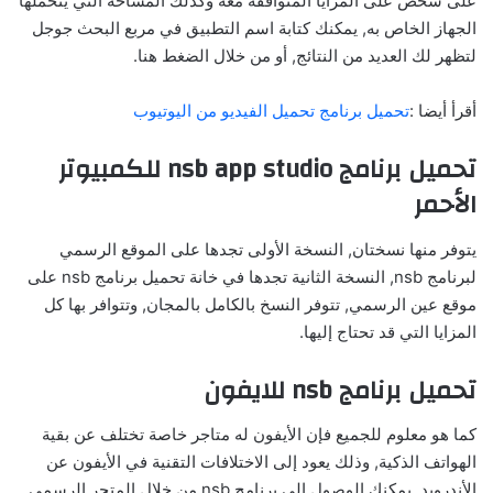
على شخص على المزايا المتوافقة معه وكذلك المساحة التي يتحملها
الجهاز الخاص به, يمكنك كتابة اسم التطبيق في مربع البحث جوجل
لتظهر لك العديد من النتائج, أو من خلال الضغط هنا.
أقرأ أيضا :
تحميل برنامج تحميل الفيديو من اليوتيوب
تحميل برنامج nsb app studio للكمبيوتر
الأحمر
يتوفر منها نسختان, النسخة الأولى تجدها على الموقع الرسمي
لبرنامج nsb, النسخة الثانية تجدها في خانة تحميل برنامج nsb على
موقع عين الرسمي, تتوفر النسخ بالكامل بالمجان, وتتوافر بها كل
المزايا التي قد تحتاج إليها.
تحميل برنامج nsb للايفون
كما هو معلوم للجميع فإن الأيفون له متاجر خاصة تختلف عن بقية
الهواتف الذكية, وذلك يعود إلى الاختلافات التقنية في الأيفون عن
الأندرويد, يمكنك الوصول إلى برنامج nsb من خلال المتجر الرسمي