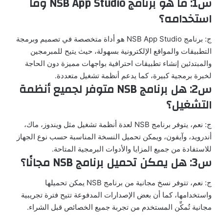
س1: ما هو برنامج NSB App Studio وما
استخدامه؟
ج: برنامج NSB App Studio هو أداة متخصصة في تصميم وبرمجة
التطبيقات والمواقع الإلكترونية بسهولة، حيث يتيح للمبرمجين
والمبتدئين إنشاء تطبيقات احترافية بواجهات مميزة دون الحاجة
لخبرة برمجية كبيرة، كما يدعم أنظمة تشغيل متعددة.
س2: هل برنامج NSB متوفر لجميع أنظمة
التشغيل؟
ج: نعم، يتوفر برنامج NSB لعدة أنظمة تشغيل مثل ويندوز، ماك،
أندرويد، وآيفون، ويمكن تحميل النسخة المناسبة حسب نوع الجهاز
للاستفادة من جميع المزايا والأدوات البرمجية المتاحة.
س3: هل يمكن تحميل برنامج NSB مجانًا؟
ج: نعم، تتوفر نسخ مجانية من برنامج NSB يمكن تحميلها
واستخدامها، كما أن بعض الإصدارات المدفوعة تتيح فترة تجريبية
مجانية تُمكِّن المستخدم من تجربة جميع الخصائص قبل الشراء.