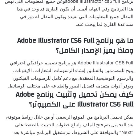
برنامج adobe illustractor cs6 fullوعن جميع المعلومات التي تهص
هذا البرنامج وفي النهاية أتمنى أن يكون القارئ قد وجد في هذا
المقال جميع المعلومات التي تفيدة ويكون المقال له دور في
مساعدة القارئ لما يبحث عنه.
ما هو برنامج Adobe Illustrator CS6 Full
وماذا يميز الإصدار الكامل؟
Adobe Illustrator CS6 Full هو برنامج تصميم جرافيكي احترافي
يتيح للمصممين والفنانين إنشاء الرسومات الشعارات، الإيقونات،
والرسوم التوضيحية المعقدة، مع دعم كامل للرسومات الفيكتور،
ويوفر أدوات متقدمة لتعديل الصور والطباعة على مختلف الوسائط.
كيف يمكن تحميل وتثبيت برنامج Adobe
Illustrator CS6 Full على الكمبيوتر؟
يمكن تحميل البرنامج من الموقع الرسمي أو من خلال روابط موثوقة،
بعد التحميل يتم فتح الملف واتباع خطوات التثبيت بالضغط على
“Next” والموافقة على الشروط، ثم تشغيل البرنامج مباشرة بعد