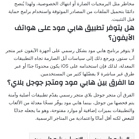
مخاطر مثل البرمجيات الضارة أو انتهاك الخصوصية، ولهذا يُنصح
دائمًا بتحميل الملفات من المصادر الموثوقة واستخدام برامج حماية
قبل التثبيت.
هل يتوفر تطبيق هابي مود على هواتف
الآيفون؟
لا يتوفر برنامج هابي مود بشكل رسمي على أجهزة الآيفون عبر متجر
آب ستور، ويرجع ذلك إلى سياسات آبل الصارمة تجاه التطبيقات
المعدلة، لذلك فإن استخدامه على iOS يكون محدودًا جدًا أو عبر
طرق غير مباشرة لا يفضّلها كثير من المستخدمين.
ما الفرق بين هابي مود ومتجر جوجل بلاي؟
الفرق أن متجر جوجل بلاي متجر رسمي يقدّم تطبيقات أصلية وآمنة
يتم فحصها من جوجل، بينما هابي مود يوفّر نسخًا معدلة من الألعاب
والتطبيقات بميزات إضافية أو موارد مفتوحة، وهو ما يجعله جذابًا
للبعض لكنه أقل أمانًا واعتمادية من المتاجر الرسمية.
برنامج هابي مود
تحميل برنامج هابي مود