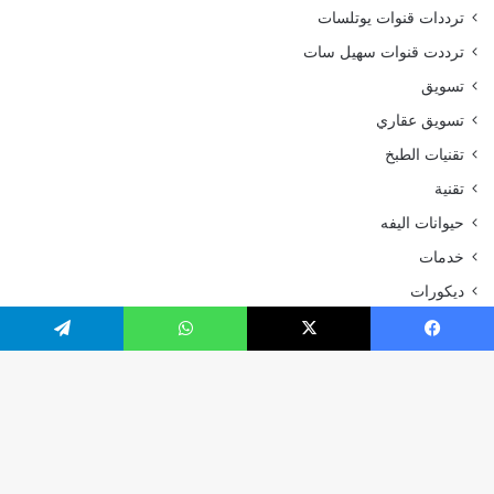
ترددات قنوات يوتلسات
ترددت قنوات سهيل سات
تسويق
تسويق عقاري
تقنيات الطبخ
تقنية
حيوانات اليفه
خدمات
ديكورات
رحلات وسفر
يسبوك
‫X
واتساب
تيلقرام
رياضة
سياحة و سفر
سيارات
زر
صحة و جمال
ال