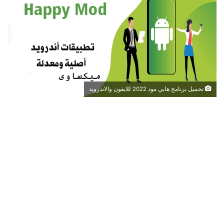
تحميل برنامج هابي مود 2022 للايفون والاندرويد