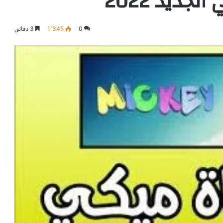
جديد 2022
0
1٬345
3 دقائق