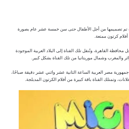
Mick عبارة عن قناة فضائية تم تصميمها من أجل الأطفال حتى سن خمسة عشر عام بصورة
أفلام كرتون ممتعة.
محافظة القاهرة، وتُنقل تلك القناة إلى البلاد العربية الموجودة
ر والمغرب وشمال موريتانيا من تلك القناة بشكل كبير.
لك القناة في العاشر من أكتوبر لعام 2009 داخل جمهورية مصر العربية الساعة الثانية عشر واثني عشر دقيقة صباحًا،
ات، وتمتلك القناة باقة كبيرة من أفلام الكرتون المدبلجة.