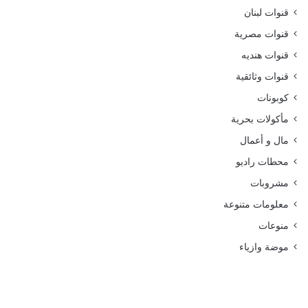
قنوات لبنان
قنوات مصرية
قنوات هنديه
قنوات وثائقية
كوبونات
مأكولات بحرية
مال و أعمال
محطات راديو
مشروبات
معلومات متنوعة
منوعات
موضة وازياء