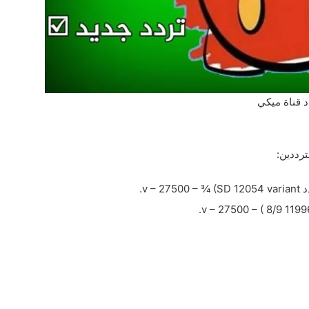
د قناة ميكي
رددين:
v .