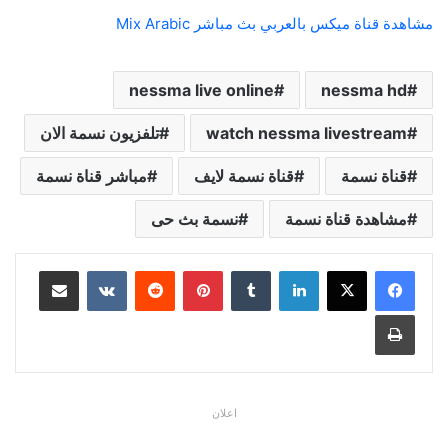
مشاهدة قناة ميكس بالعربي بث مباشر Mix Arabic
nessma live online
nessma hd
watch nessma livestream
تلفزيون نسمة الان
قناة نسمة
قناة نسمة لايف
مباشر قناة نسمة
مشاهدة قناة نسمة
نسمة بث حى
لينكدإن
بينتيريست
مشاركة عبر البريد
طباعة
اعلان