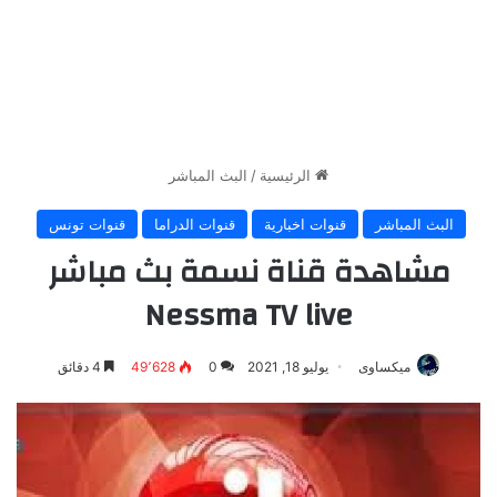
الرئيسية
/
البث المباشر
البث المباشر
قنوات اخبارية
قنوات الدراما
قنوات تونس
مشاهدة قناة نسمة بث مباشر
Nessma TV live
ميكساوى
يوليو 18, 2021
0
49٬628
4 دقائق