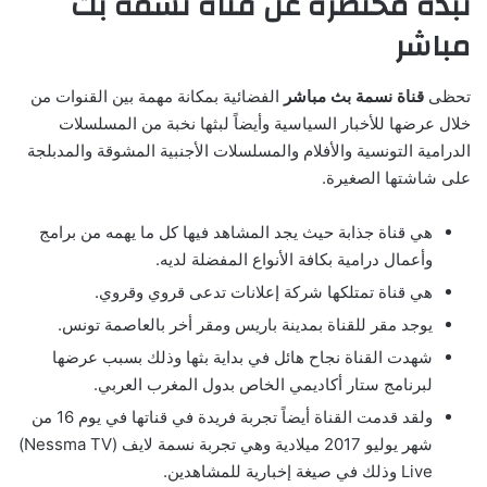
نبذة مختصرة عن قناة نسمة بث
مباشر
تحظى
قناة نسمة بث مباشر
الفضائية بمكانة مهمة بين القنوات من
خلال عرضها للأخبار السياسية وأيضاً لبثها نخبة من المسلسلات
الدرامية التونسية والأفلام والمسلسلات الأجنبية المشوقة والمدبلجة
على شاشتها الصغيرة.
هي قناة جذابة حيث يجد المشاهد فيها كل ما يهمه من برامج
وأعمال درامية بكافة الأنواع المفضلة لديه.
هي قناة تمتلكها شركة إعلانات تدعى قروي وقروي.
يوجد مقر للقناة بمدينة باريس ومقر أخر بالعاصمة تونس.
شهدت القناة نجاح هائل في بداية بثها وذلك بسبب عرضها
لبرنامج ستار أكاديمي الخاص بدول المغرب العربي.
ولقد قدمت القناة أيضاً تجربة فريدة في قناتها في يوم 16 من
شهر يوليو 2017 ميلادية وهي تجربة نسمة لايف (Nessma TV)
Live وذلك في صيغة إخبارية للمشاهدين.