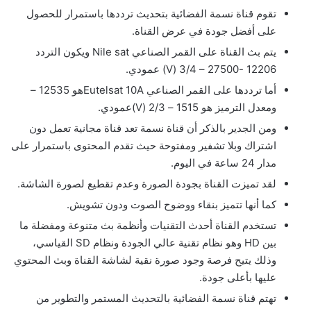
تقوم قناة نسمة الفضائية بتحديث ترددها باستمرار للحصول
على أفضل جودة في عرض القناة.
يتم بث القناة على القمر الصناعي Nile sat ويكون التردد
12206 -27500 – 3/4 (V) عمودي.
أما ترددها على القمر الصناعي Eutelsat 10Aهو 12535 –
ومعدل الترميز هو 1515 – 2/3 (V)عمودي.
ومن الجدير بالذكر أن قناة نسمة تعد قناة مجانية تعمل دون
اشتراك وبلا تشفير ومفتوحة حيث تقدم المحتوى باستمرار على
مدار 24 ساعة في اليوم.
لقد تميزت القناة بجودة الصورة وعدم تقطيع لصورة الشاشة.
كما أنها تتميز بنقاء ووضوح الصوت ودون تشويش.
تستخدم القناة أحدث التقنيات وأنظمة بث متنوعة ومفضلة ما
بين HD وهو نظام تقنية عالي الجودة ونظام SD القياسي،
وذلك يتيح فرصة وجود صورة نقية لشاشة القناة وبث المحتوي
عليها بأعلى جودة.
تهتم قناة نسمة الفضائية بالتحديث المستمر والتطوير من