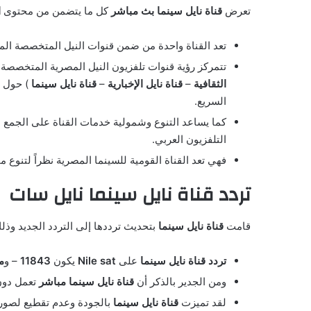
تعرض
قناة نايل سينما بث مباشر
كل ما يتضمن من محتوى
ا
تعد القناة واحدة من ضمن قنوات النيل المتخصصة المصري
تتمركز رؤية قنوات تلفزيون النيل المصرية المتخصصة 
الثقافية
–
قناة نايل الإخبارية
–
قناة نايل سينما
) حول ا
السريع.
كما يساعد التنوع وشمولية خدمات القناة على الجمع 
التلفزيون العربي.
فهي تعد القناة القومية للسينما المصرية نظراً لتنوع م
تردد قناة نايل سينما نايل سات
قامت
قناة نايل سينما
بتحديث ترددها إلى التردد الجديد وذ
تردد قناة نايل سينما
على
Nile sat
يكون
11843
– و
مع
ومن الجدير بالذكر أن
قناة نايل سينما مباشر
تعمل دون
لقد تميزت
قناة نايل سينما
بالجودة وعدم تقطيع لصور