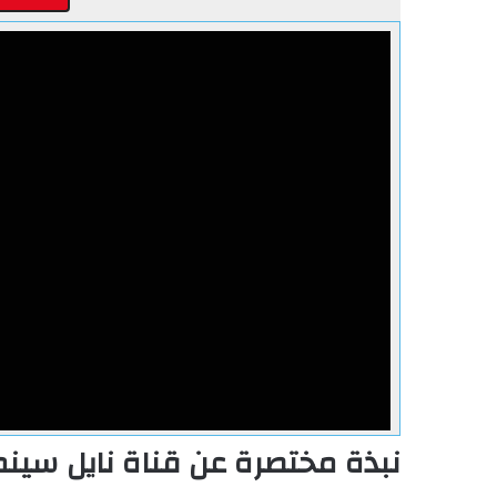
نبذة مختصرة عن قناة نايل سينم