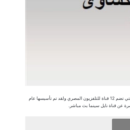
مشاهدة قناة نايل سينما بث مباشر (Nile cinema TV ) هي قناة مصرية فضائية مفتوحة من ضمن قنوات النيل المتخصصة المصرية التي تضم 12 قناة للتلفزيون المصري ولقد تم تأسيسها عام