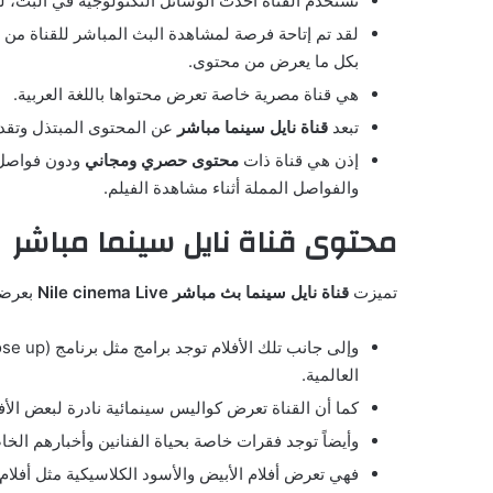
تستخدم القناة أحدث الوسائل التكنولوجية في البث، ل
لقد تم إتاحة فرصة لمشاهدة البث المباشر للقناة من
بكل ما يعرض من محتوى.
هي قناة مصرية خاصة تعرض محتواها باللغة العربية.
تبعد
قناة نايل سينما مباشر
عن المحتوى المبتذل وتقد
إذن هي قناة ذات
محتوى حصري ومجاني
ودون فواصل إ
والفواصل المملة أثناء مشاهدة الفيلم.
محتوى قناة نايل سينما مباشر
تميزت
قناة نايل سينما بث مباشر Nile cinema Live
بعرضه
العالمية.
كما أن القناة تعرض كواليس سينمائية نادرة لبعض الأف
وأيضاً توجد فقرات خاصة بحياة الفنانين وأخبارهم ال
فهي تعرض أفلام الأبيض والأسود الكلاسيكية مثل أفل