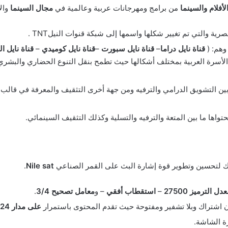
لأفلام والسينما
من برامج ومهرجانات عربية وعالمية في
مجال السينما
والأ
ة والتي تم تغيير شكلها واسمها إلى شبكة قنوات النيلTNT .
وهم: (
قناة نايل دراما
–
قناة نايل سبورت
–
قناة نايل كوميدي
–
قناة نايل ال
لأسرة العربية بمختلف أشكالها حيث تطمح بنقل التنوع الحضاري والبشر
بين التشويق الدرامي والترفيه ومن جهة أخرى التثقيف والمعرفة في قا
حتواها ما بين المتعة والترفيه والتسلية وكذلك التثقيف السينمائي.
لك لتحسين وتطوير قوة إشارة البث على القمر الصناعي
Nile sat
.
دل الترميز 27500
–
استقطاب أفقي
– و
معامل تصحيح 3/4
.
 اشتراك وبلا تشفير ومفتوحة حيث تقدم المحتوى باستمرار
على مدار 24 ساعة
ة الشاشة.