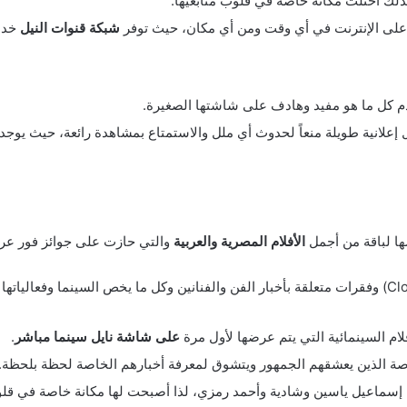
ذلك احتلت مكانة خاصة في قلوب متابعيها.
 على الإنترنت في أي وقت ومن أي مكان، حيث توفر
شبكة قنوات النيل
خدم
م كل ما هو مفيد وهادف على شاشتها الصغيرة.
علانية طويلة منعاً لحدوث أي ملل والاستمتاع بمشاهدة رائعة، حيث يوجد 
ا لباقة من أجمل
الأفلام المصرية والعربية
والتي حازت على جوائز فور عرض
وإلى جانب تلك الأفلام توجد برامج مثل برنامج (Close up) وفقرات متعلقة بأخبار الفن والفنانين وكل ما 
لام السينمائية التي يتم عرضها لأول مرة
على شاشة نايل سينما مباشر
.
خاصة الذين يعشقهم الجمهور ويتشوق لمعرفة أخبارهم الخاصة لحظة بلحظة.
ام إسماعيل ياسين وشادية وأحمد رمزي، لذا أصبحت لها مكانة خاصة في قل