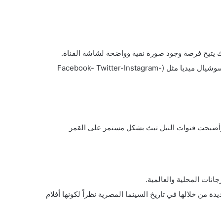
وكافة الأفلام والبرامج ومتابعة ما يفوتك منها بكل سهولة من خلال مواقع التواصل والسوشيال ميديا مثل (Facebook- Twitter-Instagram-
وأصبحت قنوات النيل تبث بشكل مستمر على القمر
انات المحلية والعالمية.
ة من خلالها في تاريخ السينما المصرية نظراً لكونها أفلام