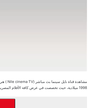
1998 ميلادية، حيث تخصصت في عرض كافة الأفلام المصرية والعربية على مدار اليوم، وها نحن سوف نعرض في مقالنا هذا نبذة مختصرة عن قناة نايل سينما بث مباشر.