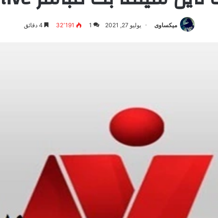
ميكساوى
يوليو 27, 2021
1
32٬191
4 دقائق