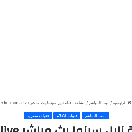
الرئيسية
/
البث المباشر
/
مشاهدة قناة نايل سينما بث مباشر nile cinema live
البث المباشر
قنوات الافلام
قنوات مصرية
ينما بث مباشر nile cinema live