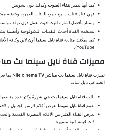
كما أنها تتميز ب
نقاء الصوت
وكذلك دون تشويش.
فهي قناة تتناسب مع جميع الفئات العمرية وبتقنية ممتا
وتمتاز بأفضل إشارة للبث حيث تعمل دون توقف واستقبا
تستخدم القناة أحدث التقنيات التكنولوجية وأنظمة بث متنوعة ما بين HD وهو نظام تقنية عالي الجودة ونظام SD القياسي، وذلك يتيح فرصة 
كما يمكنك متابعة
قناة نايل سينما أون لاين
YouTube).
مميزات قناة نايل سينما بث مبا
تميزت
قناة نايل سينما بث مباشر Nile cinema TV
بما تعر
الصناعي نايل سات.
نالت
قناة نايل سينما بث حي
شهرةً وكثر عدد متابعيها
تقوم
قناة نايل سينما
بعرض أفلام الزمن الجميل والأفلا
تعرض القناة الكثير من الأفلام المصرية القديمة والحد
ذات قيمة فنية متميزة.