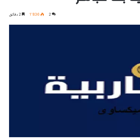
2
1٬836
2 دقائق