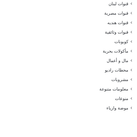
قنوات لبنان
قنوات مصرية
قنوات هنديه
قنوات وثائقية
كوبونات
مأكولات بحرية
مال و أعمال
محطات راديو
مشروبات
معلومات متنوعة
منوعات
موضة وازياء