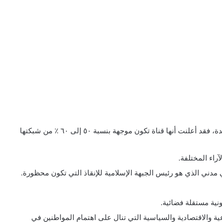
قناة المغاربية تبث مباشرة من بريطانيا المملكة المتحدة، فقد أعلنت أنها قناة تكون موجهة بنسبة ٥٠ إلى ٦٠ ٪؜ من شبكتها
راء المختلفة.
ني الذي هو رئيس الجبهة الإسلامية للإنقاذ التي تكون محظورة.
نية مستقلة فضائية.
ية والاقتصادية والسياسية التي تنال على اهتمام المواطنين في