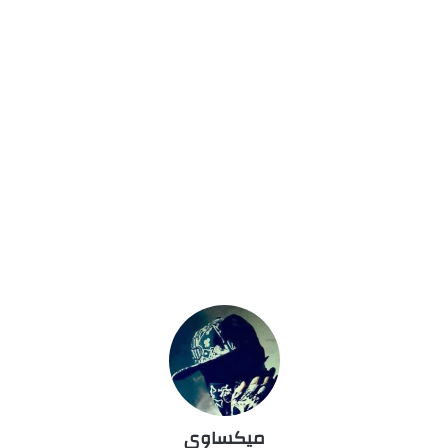
ميكساوى