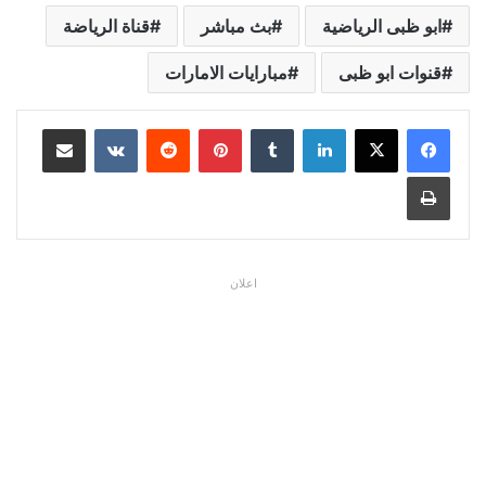
ابو ظبى الرياضية
بث مباشر
قناة الرياضة
قنوات ابو ظبى
مبارايات الامارات
لينكدإن
بينتيريست
مشاركة عبر البريد
طباعة
اعلان