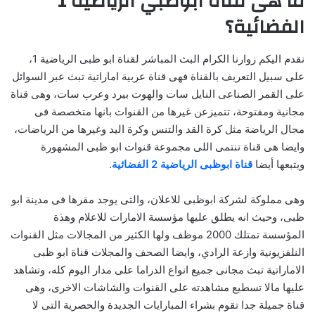
ما هى قناة ابوظبي الرياضية 1
الفضائية؟
نقدم اليكم زوارنا الكرام البث المباشر لقناة ابو ظبى الرياضية 1،
على سبيل التعريف بالقناة فهى قناة عربية اماراتية تبث عبر السوائل
على القمر الصناعى النايل سات والهوت بيرد وعرب سات، وهى قناة
مجانية ومفتوحة، تتميزعن غيرها من القنوات بانها متخصصة فى
مجال الرياضة مثل كرة القد والتنس وكرة اليد وغيرها من الرياضات،
وايضا هى قناة تنتمى اللى مجموعة قنوات ابو ظبى المشهورة
ويتبعها أيضا
قناة ابوظبى الرياضية 2 الفضائية
.
وهى مملوكة لشركة ابوظبى للاعلان، والتى يوجد مقرها فى مدينة ابو
ظبى، وحيث انه يطلق عليها مؤسسة الامارات للاعلام وهذة
المؤسسة تمتلك 2000 موظف ولها الكثير من المجالات مثل القنوات
النلفزيونية وازعة الرادي، وايضا الصحف والمجلات قناة ابو ظبى
الاماراتية تبث مجانى جميع انواع الدراما على مدار اليوم كله، وتشاهد
عليها مالا تسطيع مشاهدته على القنوات والشاشات الاخرى، وهى
قناة جميلة جدا تقوم بشراء المبارايات الجديدة والحصرية التى لا