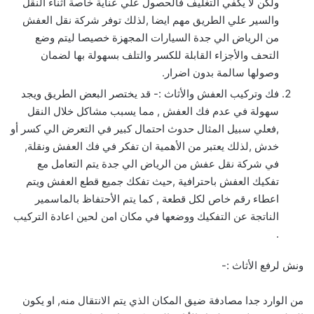
ولكن لا يكفي التغليف فالحصول علي عناية خاصة اثناء النقل
والسير علي الطريق مهم ايضا ,لذلك توفر شركة نقل العفش
من الرياض الي جدة السيارات المجهزة خصيصا ليتم وضع
التحف والأجزاء القابلة للكسر والتلف بسهولة بها لضمان
وصولها سالمة بدون اضرار.
فك وتركيب العفش والأثاث :- قد يختصر البعض الطريق ويجد
سهولة في عدم فك العفش , مما يسبب مشاكل خلال النقل
,فعلي سبيل المثال حدوث احتمال كبير في التعرض الي كسر أو
خدش ,لذلك يعتبر من الأهمية ان تفكر في فك العفش ونقلة,
في شركة نقل عفش من الرياض الي جدة يتم التعامل مع
تفكيك العفش باحترافية ,حيث تفكك جميع قطع العفش ويتم
اعطاء رقم خاص لكل قطعة , كما يتم الأحتفاظ بالماسمير
الناتجة عن التفكيك ووضعها في مكان امن لحين اعادة التركيب
.
ونش لرفع الأثاث :-
من الوارد جدا مصادفة ضيق المكان الذي يتم الانتقال منه, او يكون