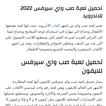
تحميل لعبة صب واي سيرفس 2022
للاندرويد
تعتبر لعبة صب واي من اشهر
العاب
الأندرويد، حيث إنها لعبة يعشقها
الأطفال وتحتاج الي مهارة في استخدام لوحة المفاتيح وتحتاج ايضا
الى التركيز الشديد لسرعة القفز لكي يستطيع اللاعب الحصول علي
اكبر عدد من الذهب وتخطي الحواجز والقطارات، وتعد من اشهر
الألعاب المنتشرة والمحببه للجميع وخصوصا الاطفال.
تحميل لعبة صب واي سيرفس
للايفون
يمتاز تحميل لعبة صب واي سيرفس للايفون أنها لعبة المطاردة
الأشهر في العالم للايفون، وهي لعبة رقم واحد لمدمني الألعاب على
الايفون وخصوصا محبي السرعة والأثارة والتشويق، وتستطيع تحميلها
على الإصدارات المختلفة للايفون مثل: إيفون 4 و 5 و 3g و إيفون 6
و6s، وتميز بأنها لعبة مليئة بالمناظر الطبيعية الملونة ورسومات HD