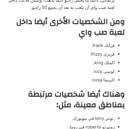
برتقالي، دائما ما يحمل راديو أينما يذهب، ويمكن للاعب داخل
لعبة صب واي أن يلعب به بعد أن يجمع 50 راديو.
ومن الشخصيات الأخرى أيضا داخل
لعبة صب واي
فرانك frank.
فريزى frizzy.
الملك king.
لوسى lucy.
النينجا ninja.
وهناك أيضا شخصيات مرتبطة
بمناطق معينة، مثل:
توني tony في نيويورك.
روبيرتو roberto في روما.