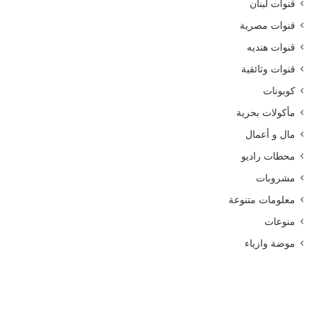
قنوات لبنان
قنوات مصرية
قنوات هنديه
قنوات وثائقية
كوبونات
مأكولات بحرية
مال و أعمال
محطات راديو
مشروبات
معلومات متنوعة
منوعات
موضة وازياء