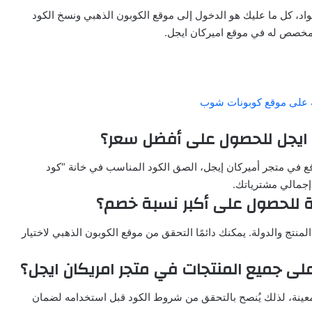
واد، كل ما عليك هو الدخول إلى موقع الكوبون الذهبي ونسخ الكود
مخصص له في موقع اميركان ايجل.
ة على موقع كوبونات شوب
دفع في متجر أميركان إيجل، الصق الكود المناسب في خانة “كود
جمالي مشترياتك.
 تمنح خصومات كبيرة تصل حتى 80% حسب المنتج والدولة. يمكنك دائمًا التحقق من موقع الكوبون الذهبي لاختيار
عينة، لذلك يُنصح بالتحقق من شروط الكود قبل استخدامه لضمان