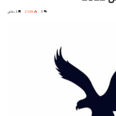
0
2٬099
3 دقائق