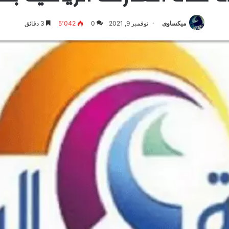
ميكساوى
نوفمبر 9, 2021
0
5٬042
3 دقائق