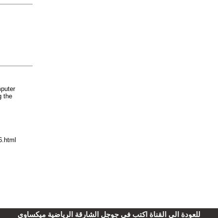
للعودة الى القناة اكتب فى جوجل الشارقة الرياضية ميكساوى