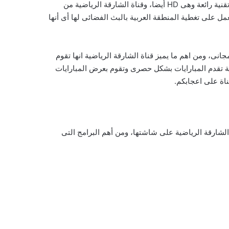
وبناء على ذلك نقدم لكم اليوم قناة الشارقة الرياضية بث مباشر على موقعنا ميسكاوى للبث المباشر للقنوات الفضائية بجودة عالية وتقنية رائعة وهى HD أيضا، وقناة الشارقة الرياضية من
عمل على تغطية المنطقة العربية بالبث الفضائى لها أى أنها
نى، ومن اهم ما يميز قناة الشارقة الرياضية انها تقوم
لاقة تقدم المبارايات بشكل حصرى وتقوم بعرض المبارايات
ناة على اعجابكم.
الشارقة الرياضية على شاشتها، ومن أهم البرامج التى